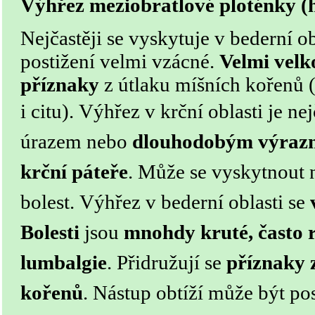
Výhřez meziobratlové ploténky (
Nejčastěji se vyskytuje v bederní obl
postižení velmi vzácné.
Velmi velk
příznaky
z útlaku míšních kořenů
i citu).
Výhřez v krční oblasti je ne
úrazem nebo
dlouhodobým výraz
krční páteře
. Může se vyskytnout n
bolest.
Výhřez v bederní oblasti se
Bolesti
jsou
mnohdy kruté, často r
lumbalgie
. Přidružují se
příznaky 
kořenů
. Nástup obtíží může být po