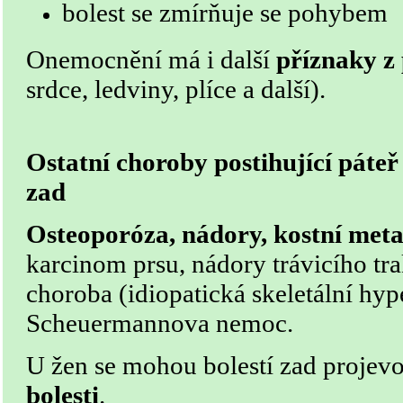
bolest se zmírňuje se pohybem
Onemocnění má i další
příznaky z 
srdce, ledviny, plíce a další).
Ostatní choroby postihující páteř 
zad
Osteoporóza, nádory, kostní meta
karcinom prsu, nádory trávicího tra
choroba (idiopatická skeletální hyp
Scheuermannova ne­moc.
U žen se mohou bolestí zad projevo
bolesti
.