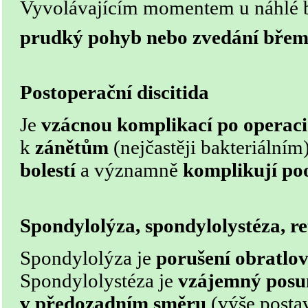
Vyvolávajícím momentem u náhlé bo
prudký pohyb nebo zvedání bře
Postoperační discitida
Je
vzácnou komplikací po operaci
k
zánětům
(nejčastěji bakteriálním)
bolestí
a významně
komplikují poo
Spondylolýza, spondylolystéza, r
Spondylolýza je
porušení obratlo
Spondylolystéza je
vzájemný posu
v předozadním směru
(výše posta