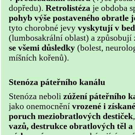
dopředu).
Retrolistéza
je obdoba sp
pohyb výše postaveného obratle 
tyto chorobné jevy
vyskytují v bed
(lumbosakrální oblast) a způsobují
se všemi důsledky
(bolest, neurolo
míšních kořenů).
Stenóza páteřního kanálu
Stenóza neboli
zúžení páteřního k
jako onemocnění
vrozené i získan
poruch meziobratlových destiček
vazů, destrukce obratlových těl a