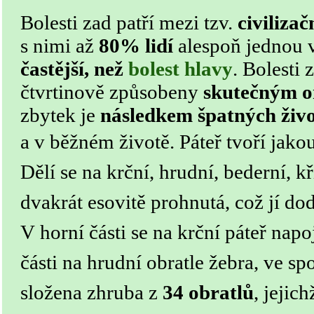
Bolesti zad patří mezi tzv.
civiliza
s nimi až
80% lidí
alespoň jednou v
častější, než
bolest hlavy
. Bolesti 
čtvrtinově způsobeny
skutečným o
zbytek je
následkem špatných živ
a v běžném životě.
Páteř tvoří jak
Dělí se na krční, hrudní, bederní, k
dvakrát esovitě prohnutá, což jí do
V horní části se na krční páteř napo
části na hrudní obratle žebra, ve spo
složena zhruba z
34 obratlů
, jejic