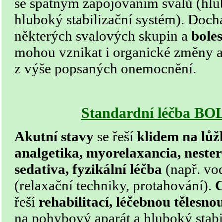
se špatným zapojováním svalů (hlu
hluboký stabilizační systém). Doch
některých svalových skupin a
boles
mohou vznikat i organické změny a
z výše popsaných onemocnění.
Standardní léčba B
Akutní stavy
se řeší
klidem na lů
analgetika, myorelaxancia, nester
sedativa, fyzikální léčba
(např. vo
(relaxační techniky, protahování).
C
řeší
rehabilitací, léčebnou tělesn
na pohybový aparát a hluboký stabi