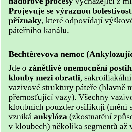
nádorové procesy
vycházející z mí
Projevuje se výraznou bolestivos
příznaky
, které odpovídají výškov
páteřního kanálu.
Bechtěrevova nemoc (Ankylozujíc
Jde o
zánětlivé onemocnění postih
klouby mezi obratli
, sakroiliakáln
vazivové struktury páteře (hlavně 
přemosťující vazy). Všechny vazivo
kloubních pouzder osifikují (mění s
vzniká
ankylóza
(zkostnatění způs
v kloubech) několika segmentů až vě