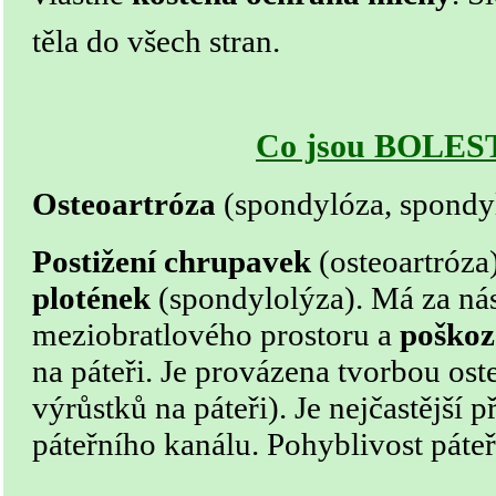
těla do všech stran.
Co jsou BOLES
Osteoartróza
(spondylóza, spondy
Postižení chrupavek
(osteoartróza
plotének
(spondylolýza). Má za nás
meziobratlového prostoru a
poškoz
na páteři. Je provázena tvorbou ost
výrůstků na páteři). Je nejčastější 
páteřního kanálu. Pohyblivost páteř