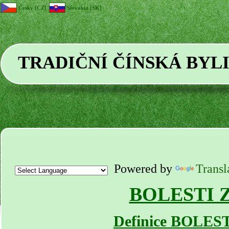
Česky [CZ]
Slovakia [SK]
TRADIČNÍ ČÍNSKÁ BYL
Powered by
Transl
BOLESTI 
Definice BOLES