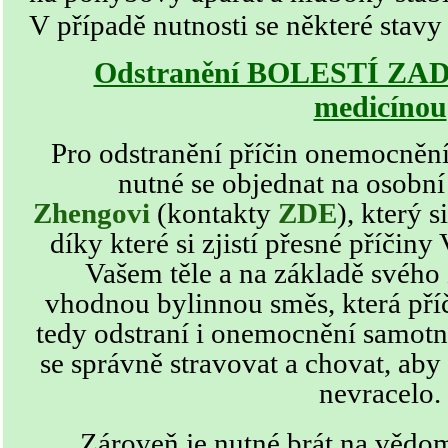
V případě nutnosti se některé stavy
Odstranění BOLESTÍ ZAD t
medicínou
Pro odstranění příčin
onemocněn
nutné se objednat na osobní
Zhengovi
(kontakty
ZDE
)
, který s
díky které si zjistí přesné příči
Vašem těle a na základě svého 
vhodnou bylinnou směs, která příč
tedy odstraní i onemocnění samotn
se správně stravovat a chovat, aby
nevracelo.
Zároveň je nutné brát na vědom