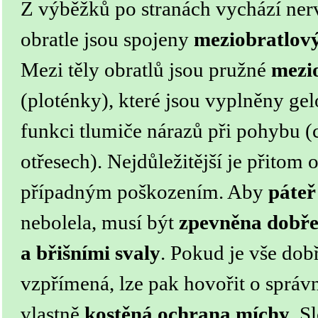
Z výběžků po stranách vychází nerv
obratle jsou spojeny
meziobratlov
Mezi těly obratlů jsou pružné
mezio
(ploténky), které jsou vyplněny ge
funkci tlumiče nárazů při pohybu (
otřesech). Nejdůležitější je přitom
případným poškozením. Aby
páteř
nebolela, musí být
zpevněna dobře
a břišními svaly
. Pokud je vše dob
vzpřímená, lze pak hovořit o správ
vlastně
kostěná ochrana míchy
. S