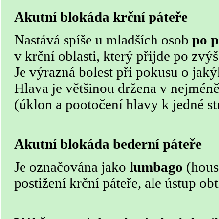
Akutní blokáda krční páteře
Nastává spíše u mladších osob
po 
v krční oblasti, který přijde po zvýš
Je výrazná bolest při pokusu o jak
Hlava je většinou držena v nejméně
(úklon a pootočení hlavy k jedné st
Akutní blokáda bederní páteře
Je označována jako
lumbago
(hous
postižení krční páteře, ale ústup obt