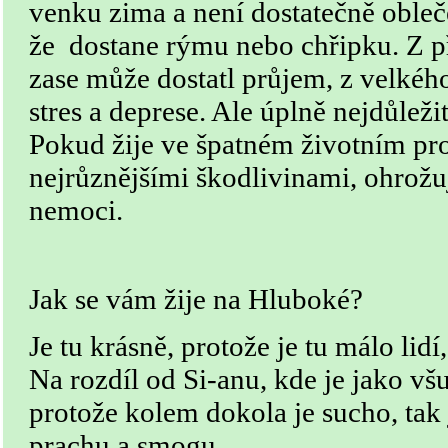
venku zima a není dostatečně obleče
že dostane rýmu nebo chřipku. Z p
zase může dostatl průjem, z velké
stres a deprese. Ale úplně nejdůležit
Pokud žije ve špatném životním pr
nejrůznějšími škodlivinami, ohrožuj
nemoci.
Jak se vám žije na Hluboké?
Je tu krásně, protože je tu málo lidí
Na rozdíl od Si-anu, kde je jako všu
protože kolem dokola je sucho, tak
prachu a smogu.