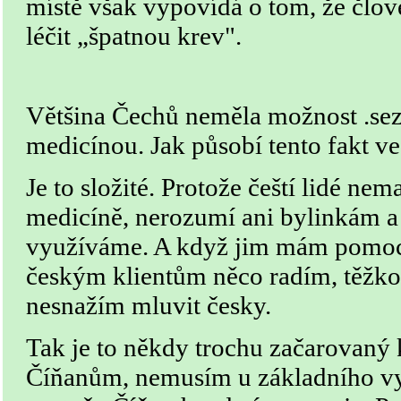
místě však vypovídá o tom, že člov
léčit „špatnou krev".
Většina Čechů neměla možnost .sez
medicínou. Jak působí tento fakt ve
Je to složité. Protože čeští lidé ne
medicíně, nerozumí ani bylinkám a
využíváme. A když jim mám pomoci,
českým klientům něco radím, těžko t
nesnažím mluvit česky.
Tak je to někdy trochu začarovaný
Číňanům, nemusím u základního vyš