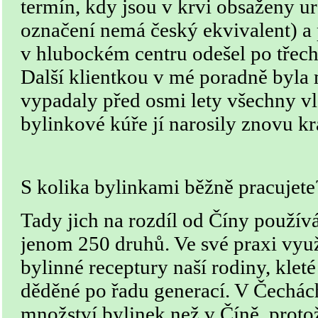
termín, kdy jsou v krvi obsaženy urč
označení nemá český ekvivalent) a
v hlubockém centru odešel po třech
Další klientkou v mé poradně byla 
vypadaly před osmi lety všechny v
bylinkové kúře jí narosily znovu kr
S kolika bylinkami běžně pracujete
Tady jich na rozdíl od Číny použív
jenom 250 druhů. Ve své praxi vy
bylinné receptury naší rodiny, klet
děděné po řadu generací. V Čechách
množství bylinek než v Číně, proto