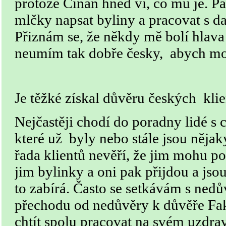
protože Číňan hned ví, co mu je. 
mlčky napsat byliny a pracovat s 
Přiznám se, že někdy mě bolí hlava 
neumím tak dobře česky, abych moh
Je těžké získal důvěru českých kli
Nejčastěji chodí do poradny lidé 
které už byly nebo stále jsou něja
řada klientů nevěří, že jim mohu p
jim bylinky a oni pak přijdou a jso
to zabírá. Často se setkávám s nedů
přechodu od nedůvěry k důvěře Fakt
chtít spolu pracovat na svém uzdra