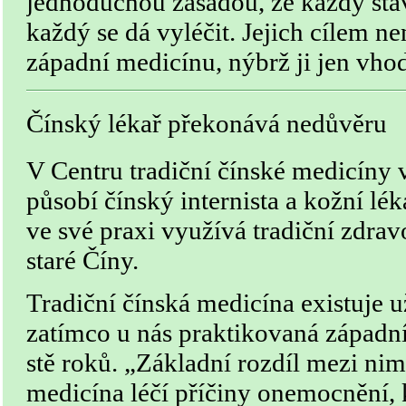
jednoduchou zásadou, že každý stav 
každý se dá vyléčit. Jejich cílem ne
západní medicínu, nýbrž ji jen vho
Čínský lékař překonává nedůvěru
V Centru tradiční čínské medicíny
působí čínský internista a kožní lé
ve své praxi využívá tradiční zdra
staré Číny.
Tradiční čínská medicína existuje už t
zatímco u nás praktikovaná západn
stě roků. „Základní rozdíl mezi nim
medicína léčí příčiny onemocnění, 