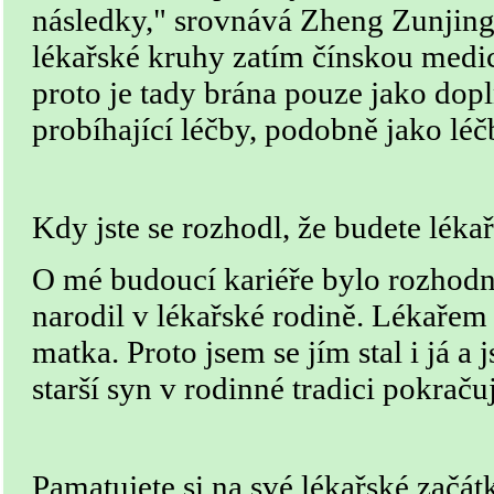
následky," srovnává Zheng Zunjing.
lékařské kruhy zatím čínskou medicí
proto je tady brána pouze jako dop
probíhající léčby, podobně jako léč
Kdy jste se rozhodl, že budete lék
O mé budoucí kariéře bylo rozhodnu
narodil v lékařské rodině. Lékařem 
matka. Proto jsem se jím stal i já a
starší syn v rodinné tradici pokraču
Pamatujete si na své lékařské 