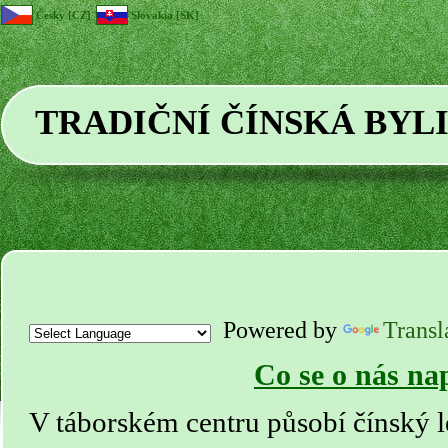
Česky [CZ]
Slovakia [SK]
TRADIČNÍ ČÍNSKÁ BYL
Powered by
Transl
Co se o nás na
V táborském centru působí čínský l