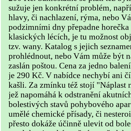
sužuje jen konkrétní problém, např
hlavy, či nachlazení, rýma, nebo V
podzimními dny přepadne horečka a
klasických lécích, je tu možnost obj
tzv. wany. Katalog s jejich seznam
prohlédnout, nebo Vám může být n
zaslán poštou. Cena za jedno balení
je 290 Kč. V nabídce nechybí ani čí
kašli. Za zmínku též stojí "Náplast
jež napomáhá k odstranění akutníc
bolestivých stavů pohybového apar
umělé chemické přísady, či nesteroi
přesto dokáže účinně ulevit od bole