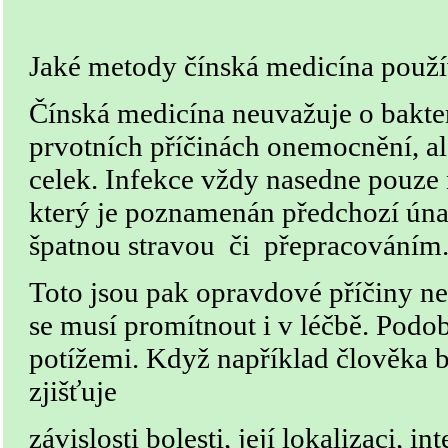
Jaké metody čínská medicína použ
Čínská medicína neuvažuje o bakteri
prvotních příčinách onemocnění, a
celek. Infekce vždy nasedne pouze 
který je poznamenán předchozí ún
špatnou stravou či přepracováním
Toto jsou pak opravdové příčiny n
se musí promítnout i v léčbě. Podobn
potížemi. Když například člověka bo
zjišťuje
závislosti bolesti, její lokalizaci, in