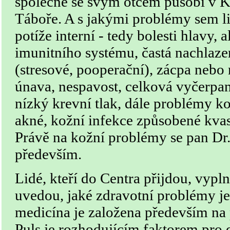
společně se svým otcem působí v K
Táboře. A s jakými problémy sem lid
potíže interní - tedy bolesti hlavy, 
imunitního systému, častá nachlazen
(stresové, pooperační), zácpa nebo
únava, nespavost, celková vyčerpano
nízký krevní tlak, dále problémy k
akné, kožní infekce způsobené kvas
Právě na kožní problémy se pan Dr.
především.
Lidé, kteří do Centra přijdou, vypl
uvedou, jaké zdravotní problémy je 
medicína je založena především na 
Puls je rozhodujícím faktorem pro 