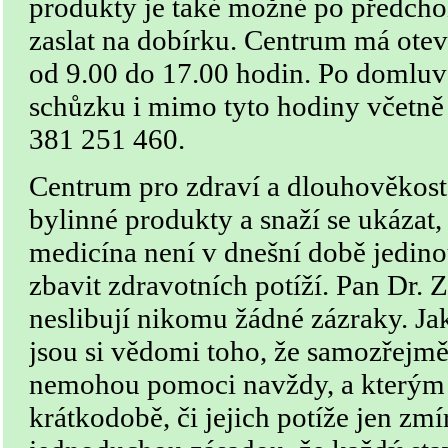
produkty je také možné po předcho
zaslat na dobírku. Centrum má ote
od 9.00 do 17.00 hodin. Po domluvě
schůzku i mimo tyto hodiny včetně v
381 251 460.
Centrum pro zdraví a dlouhověkost 
bylinné produkty a snaží se ukázat,
medicína není v dnešní době jedinou
zbavit zdravotních potíží. Pan Dr. 
neslibují nikomu žádné zázraky. Ja
jsou si vědomi toho, že samozřejmě 
nemohou pomoci navždy, a kterým
krátkodobě, či jejich potíže jen zmír