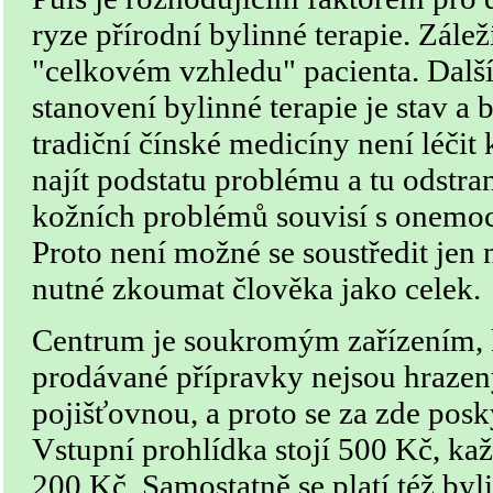
ryze přírodní bylinné terapie. Zále
"celkovém vzhledu" pacienta. Dalš
stanovení bylinné terapie je stav a 
tradiční čínské medicíny není léčit 
najít podstatu problému a tu odstra
kožních problémů souvisí s onemoc
Proto není možné se soustředit jen n
nutné zkoumat člověka jako celek.
Centrum je soukromým zařízením, k
prodávané přípravky nejsou hrazen
pojišťovnou, a proto se za zde posk
Vstupní prohlídka stojí 500 Kč, kaž
200 Kč. Samostatně se platí též by