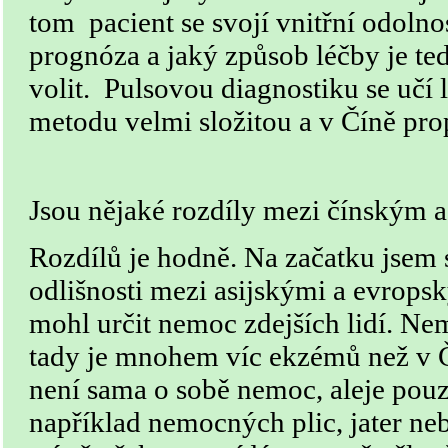
tom pacient se svojí vnitřní odolnost
prognóza a jaký způsob léčby je te
volit. Pulsovou diagnostiku se učí l
metodu velmi složitou a v Číně pr
Jsou nějaké rozdíly mezi čínským 
Rozdílů je hodně. Na začatku jsem 
odlišnosti mezi asijskými a evrops
mohl určit nemoc zdejších lidí. Ne
tady je mnohem víc ekzémů než v 
není sama o sobě nemoc, aleje pou
například nemocných plic, jater n