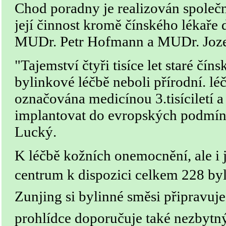
Chod poradny je realizován společ
její činnost kromě čínského lékaře d
MUDr. Petr Hofmann a MUDr. Joze
"Tajemství čtyři tisíce let staré čí
bylinkové léčbě neboli přírodní. lé
označována medicínou 3.tisíciletí a 
implantovat do evropských podmín
Lucký.
K léčbě kožních onemocnění, ale i
centrum k dispozici celkem 228
by
Zunjing si bylinné směsi připravuj
prohlídce doporučuje také nezbytn