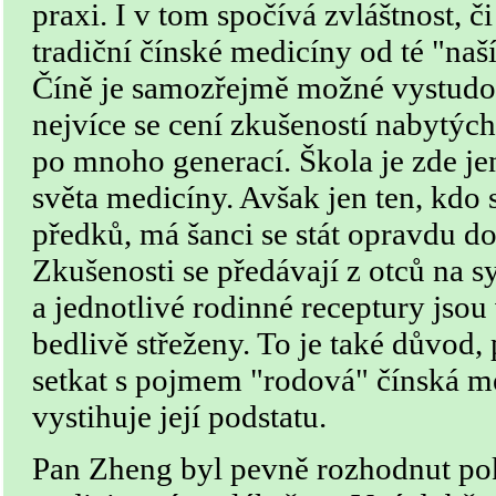
praxi. I v tom spočívá zvláštnost, či
tradiční čínské medicíny od té "naš
Číně je samozřejmě možné vystud
nejvíce se cení zkušeností nabytých
po mnoho generací. Škola je zde je
světa medicíny. Avšak jen ten, kdo 
předků, má šanci se stát opravdu 
Zkušenosti se předávají z otců na 
a jednotlivé rodinné receptury jsou
bedlivě střeženy. To je také důvod
setkat s pojmem "rodová" čínská me
vystihuje její podstatu.
Pan Zheng byl pevně rozhodnut po