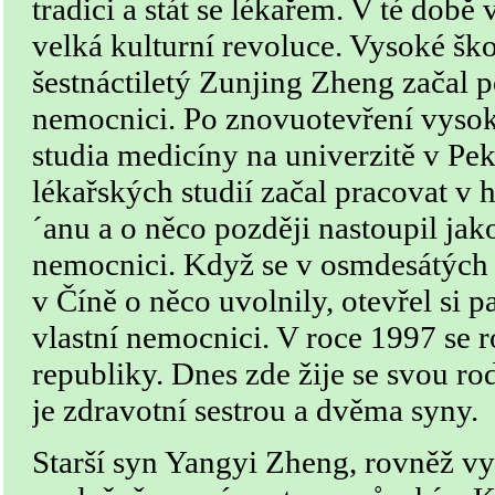
tradici a stát se lékařem. V té době
velká kulturní revoluce. Vysoké šk
šestnáctiletý Zunjing Zheng začal
nemocnici. Po znovuotevření vysok
studia medicíny na univerzitě v Pe
lékařských studií začal pracovat v h
´anu a o něco později nastoupil jak
nemocnici. Když se v osmdesátých 
v Číně o něco uvolnily, otevřel si 
vlastní nemocnici. V roce 1997 se 
republiky. Dnes zde žije se svou ro
je zdravotní sestrou a dvěma syny.
Starší syn Yangyi Zheng, rovněž vy