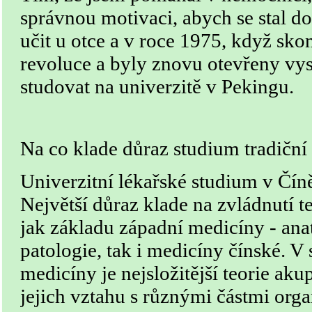
správnou motivaci, abych se stal d
učit u otce a v roce 1975, když skon
revoluce a byly znovu otevřeny vys
studovat na univerzitě v Pekingu.
Na co klade důraz studium tradiční
Univerzitní lékařské studium v Čín
Největší důraz klade na zvládnutí t
jak základu západní medicíny - ana
patologie, tak i medicíny čínské. V
medicíny je nejsložitější teorie ak
jejich vztahu s různými částmi org