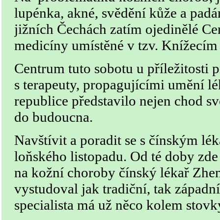
lupénka, akné, svědění kůže a padá
jižních Čechách zatím ojedinělé Ce
medicíny umístěné v tzv. Knížecím 
Centrum tuto sobotu u příležitosti 
s terapeuty, propagujícími umění lé
republice představilo nejen chod sv
do budoucna.
Navštívit a poradit se s čínským l
loňského listopadu. Od té doby zde 
na kožní choroby čínský lékař Zhe
vystudoval jak tradiční, tak západn
specialista má už něco kolem stovky