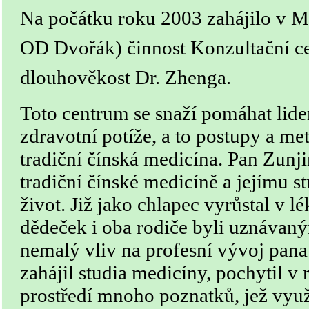
Na počátku roku 2003 zahájilo v 
OD Dvořák) činnost Konzultační ce
dlouhověkost Dr. Zhenga.
Toto centrum se snaží pomáhat lide
zdravotní potíže, a to postupy a me
tradiční čínská medicína. Pan Zunj
tradiční čínské medicíně a jejímu st
život. Již jako chlapec vyrůstal v l
dědeček i oba rodiče byli uznávaný
nemalý vliv na profesní vývoj pana
zahájil studia medicíny, pochytil 
prostředí mnoho poznatků, jež využ