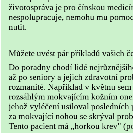
životospráva je pro čínskou medic
nespolupracuje, nemohu mu pomo
nutit.
Můžete uvést pár příkladů vašich č
Do poradny chodí lidé nejrůznější
až po seniory a jejich zdravotní pr
rozmanité. Například v květnu sem p
rozsáhlým mokvajícím kožním one
jehož vyléčení usiloval posledních pě
za mokvající nohou se skrýval pro
Tento pacient má „horkou krev" (p