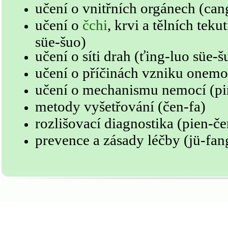
učení o vnitřních orgánech (can
učení o
čchi
, krvi a tělních teku
süe-šuo)
učení o síti drah (ťing-luo süe-š
učení o příčinách vzniku onemo
učení o mechanismu nemocí (pin
metody vyšetřování (čen-fa)
rozlišovací diagnostika (pien-č
prevence a zásady léčby (jü-fang