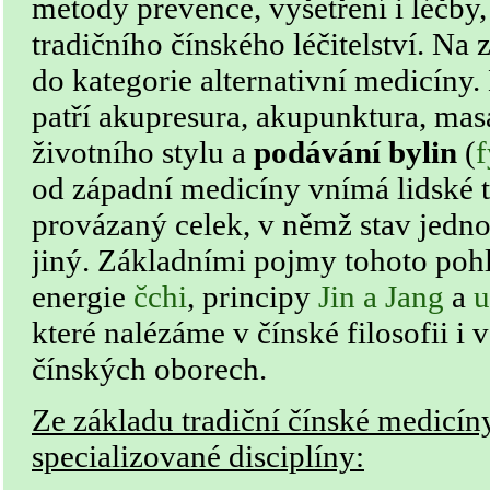
metody prevence, vyšetření i léčby,
tradičního čínského léčitelství. Na
do kategorie alternativní medicíny
patří akupresura, akupunktura, mas
životního stylu a
podávání bylin
(
f
od západní medicíny vnímá lidské t
provázaný celek, v němž stav jedn
jiný. Základními pojmy tohoto pohl
energie
čchi
, principy
Jin a Jang
a
u
které nalézáme v čínské filosofii i 
čínských oborech.
Ze základu tradiční čínské medicín
specializované disciplíny: