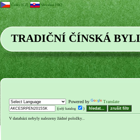
Česky [CZ]
Slovakia [SK]
TRADIČNÍ ČÍNSKÁ BYL
Powered by
Translate
(
)
celý katalog
V databázi nebyly nalezeny žádné položky...