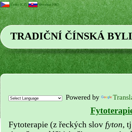
Česky [CZ]
Slovakia [SK]
TRADIČNÍ ČÍNSKÁ BYL
Powered by
Transl
Fytoterapi
Fytoterapie (z řeckých slov
fyton
, t