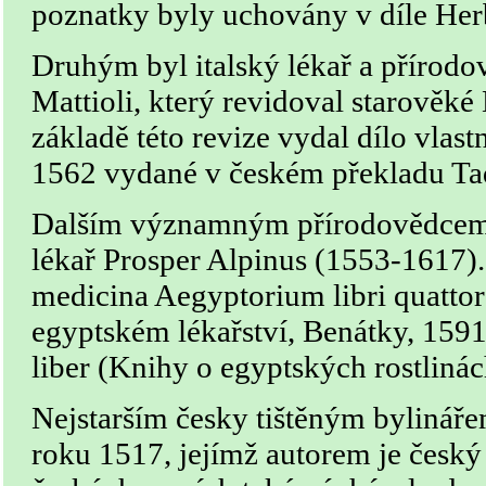
poznatky byly uchovány v díle Her
Druhým byl italský lékař a přírodo
Mattioli, který revidoval starověké
základě této revize vydal dílo vlast
1562 vydané v českém překladu Ta
Dalším významným přírodovědcem 
lékař Prosper Alpinus (1553-1617).
medicina Aegyptorium libri quattor
egyptském lékařství, Benátky, 1591
liber (Knihy o egyptských rostlinác
Nejstarším česky tištěným bylináře
roku 1517, jejímž autorem je český