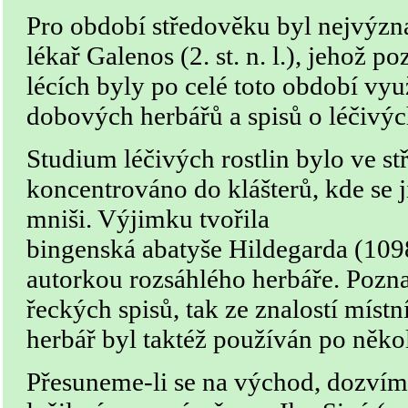
Pro období středověku byl nejvýzn
lékař Galenos (2. st. n. l.), jehož 
lécích byly po celé toto období vy
dobových herbářů a spisů o léčivých
Studium léčivých rostlin bylo ve s
koncentrováno do klášterů, kde se 
mniši. Výjimku tvořila
bingenská abatyše Hildegarda (1098
autorkou rozsáhlého herbáře. Pozna
řeckých spisů, tak ze znalostí míst
herbář byl taktéž používán po několi
Přesuneme-li se na východ, dozvíme 