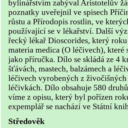
bylinářstvím zabýval Aristotelův ž
poznatky uveřejnil ve spisech Příči
růstu a Přírodopis rostlin, ve kterýc
používající se v lékařství. Další 
řecký lékař Dioscorides, který roku
materia medica (O léčivech), které
jako příručka. Dílo se skládá ze 4 
šťávách, mastech, balzámech a léči
léčivech vyrobených z živočišných zd
léčivkách. Dílo obsahuje 580 druhů
víme z opisu, který byl pořízen ro
expemplář se nachází ve Státní kn
Středověk