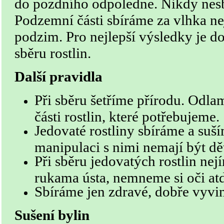
do pozdního odpoledne. Nikdy nesb
Podzemní části sbíráme za vlhka ne
podzim. Pro nejlepší výsledky je d
sběru rostlin.
Další pravidla
Při sběru šetříme přírodu. Odl
části rostlin, které potřebujeme.
Jedovaté rostliny sbíráme a suš
manipulaci s nimi nemají být dě
Při sběru jedovatých rostlin nej
rukama ústa, nemneme si oči atd
Sbíráme jen zdravé, dobře vyvin
Sušení bylin