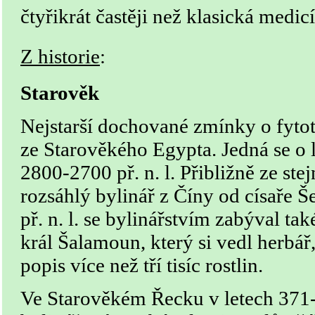
čtyřikrát častěji než klasická medic
Z historie
:
Starověk
Nejstarší dochované zmínky o fytot
ze Starověkého Egypta. Jedná se o 
2800-2700 př. n. l. Přibližně ze st
rozsáhlý bylinář z Číny od císaře Š
př. n. l. se bylinářstvím zabýval ta
král Šalamoun, který si vedl herbář
popis více než tří tisíc rostlin.
Ve Starověkém Řecku v letech 371-2