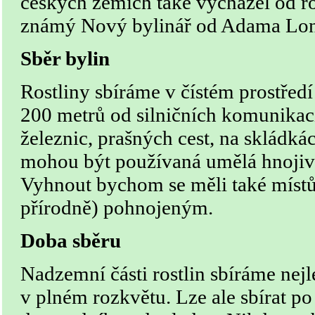
českých zemích také výcházel od r
známý Nový bylinář od Adama Lon
Sběr bylin
Rostliny sbíráme v čístém prostře
200 metrů od silničních komunikac
železnic, prašných cest, na skládká
mohou být používaná umělá hnojiva
Vyhnout bychom se měli také místů
přírodně) pohnojeným.
Doba sběru
Nadzemní části rostlin sbíráme nejl
v plném rozkvětu. Lze ale sbírat po