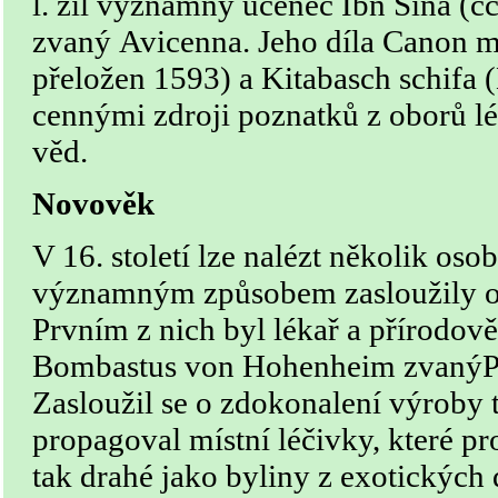
l. žil významný učenec Ibn Siná (c
zvaný Avicenna. Jeho díla Canon m
přeložen 1593) a Kitabasch schifa 
cennými zdroji poznatků z oborů lé
věd.
Novověk
V 16. století lze nalézt několik osob
významným způsobem zasloužily o r
Prvním z nich byl lékař a přírodov
Bombastus von Hohenheim zvanýPa
Zasloužil se o zdokonalení výroby t
propagoval místní léčivky, které p
tak drahé jako byliny z exotických 