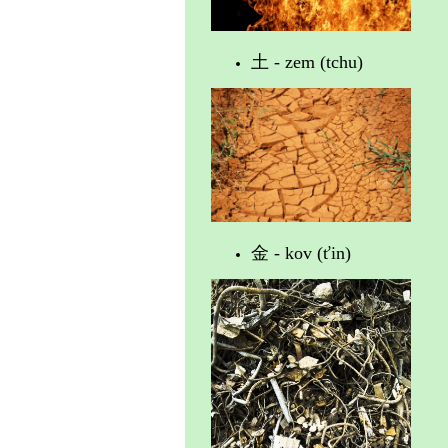
土 - zem (tchu)
金 - kov (ťin)