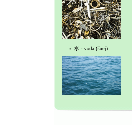
水 - voda (šuej)