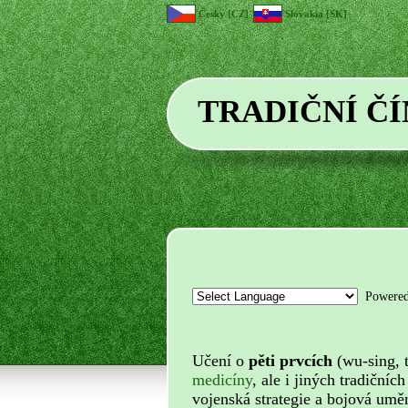
Česky [CZ]
Slovakia [SK]
TRADIČNÍ Č
Powere
Učení o
pěti prvcích
(wu-sing, 
medicíny
, ale i jiných tradičníc
vojenská strategie a bojová umě