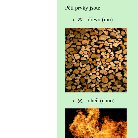
Pěti prvky jsou:
木 - dřevo (mu)
火 - oheň (chuo)