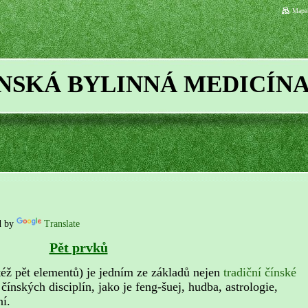
Mapa 
ÍNSKÁ BYLINNÁ MEDICÍN
d by
Translate
Pět prvků
též pět elementů) je jedním ze základů nejen
tradiční čínské
h čínských disciplín, jako je feng-šuej, hudba, astrologie,
ní.