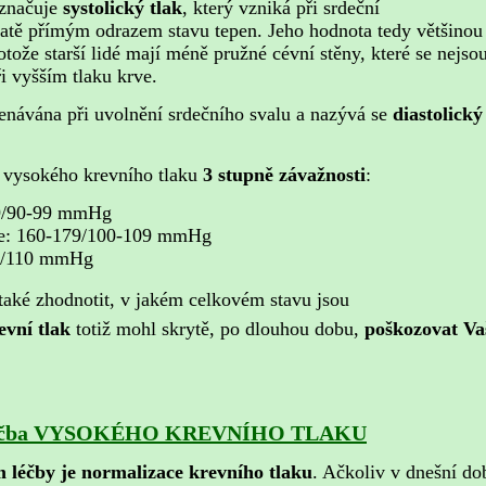
 označuje
systolický tlak
, který vzniká při srdeční
tatě přímým odrazem stavu tepen. Jeho hodnota tedy většinou
tože starší lidé mají méně pružné cévní stěny, které se nejso
ři vyšším tlaku krve.
menávána při uvolnění srdečního svalu a nazývá se
diastolický
t vysokého krevního tlaku
3 stupně závažnosti
:
59/90-99 mmHg
ze: 160-179/100-109 mmHg
80/110 mmHg
také zhodnotit, v jakém celkovém stavu jsou
evní tlak
totiž mohl skrytě, po dlouhou dobu,
poškozovat Va
 léčba VYSOKÉHO KREVNÍHO TLAKU
m léčby je normalizace krevního tlaku
. Ačkoliv v dnešní do