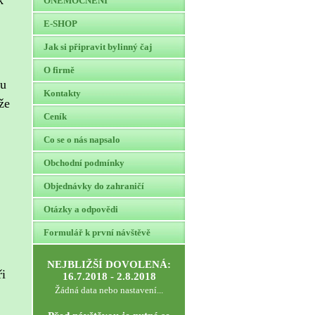
k
ONEMOCNĚNÍ
E-SHOP
Jak si připravit bylinný čaj
O firmě
ku
Kontakty
že
Ceník
Co se o nás napsalo
Obchodní podmínky
Objednávky do zahraničí
Otázky a odpovědi
Formulář k první návštěvě
NEJBLIŽŠÍ DOVOLENÁ:
ři
16.7.2018 - 2.8.2018
Žádná data nebo nastavení...