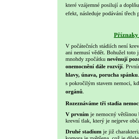
které vzájemné posilují a doplň
efekt, následuje podávání třech
Přízna
V počátečních stádiích není krev
ani nemusí vědět. Bohužel toto 
mnohdy zpočátku
nevěnují poz
onemocnění dále rozvíjí
.
První
hlavy, únava, porucha spánku
s pokročilým stavem nemoci, kde
orgánů
.
Rozeznáváme tři stadia nemoc
V prvním
je nemocný většinou 
krevní tlak, který je nejprve obč
Druhé stadium
je již charakter
komora je zvětšena, což je důsle