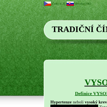
Česky [CZ]
Slovakia [SK]
TRADIČNÍ Č
VYSO
Definice VYS
Hypertenze
neboli
vysoký krev