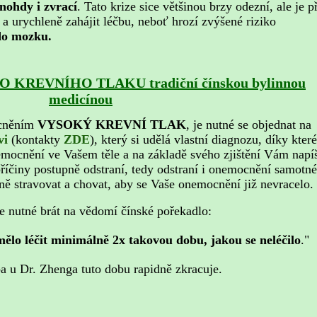
nohdy i zvrací
. Tato krize sice většinou brzy odezní, ale je p
a urychleně zahájit léčbu, neboť hrozí zvýšené riziko
 do mozku.
O KREVNÍHO TLAKU
tradiční čínskou bylinnou
medicínou
cněním
VYSOKÝ KREVNÍ TLAK
,
je nutné se objednat na
vi
(kontakty
ZDE
)
, který si udělá vlastní diagnozu, díky které
nemocnění ve Vašem těle a na základě svého zjištění Vám napí
říčiny postupně odstraní, tedy odstraní i onemocnění samotné
ně stravovat a chovat, aby se Vaše onemocnění již nevracelo.
e nutné brát na vědomí čínské pořekadlo:
lo léčit minimálně 2x takovou dobu, jakou se neléčilo
."
a u Dr. Zhenga tuto dobu rapidně zkracuje.