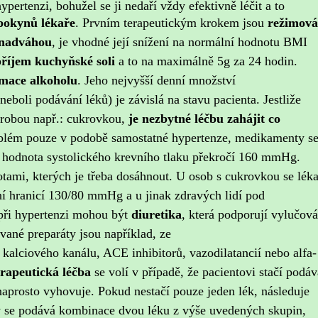
pertenzi, bohužel se ji nedaří vždy efektivně léčit a to
pokynů lékaře
.
Prvním terapeutickým krokem jsou
režimová
nadváhou
, je vhodné její snížení na normální hodnotu BMI
příjem kuchyňské soli
a to na maximálně 5g za 24 hodin.
mace alkoholu
. Jeho nejvyšší denní množství
neboli podávání léků) je závislá na stavu pacienta. Jestliže
orobou např.: cukrovkou,
je nezbytné léčbu zahájit co
blém pouze v podobě samostatné hypertenze, medikamenty s
ž hodnota systolického krevního tlaku překročí 160 mmHg.
otami, kterých je třeba dosáhnout. U osob s cukrovkou se léka
rní hranicí 130/80 mmHg a u jinak zdravých lidí pod
ři hypertenzi mohou být
diuretika
, která podporují vylučová
vané preparáty jsou například, ze
 kalciového kanálu, ACE inhibitorů, vazodilatancií nebo alfa-
rapeutická léčba
se volí v případě, že pacientovi stačí podáv
naprosto vyhovuje. Pokud nestačí pouze jeden lék, následuje
y se podává kombinace dvou léku z výše uvedených skupin,