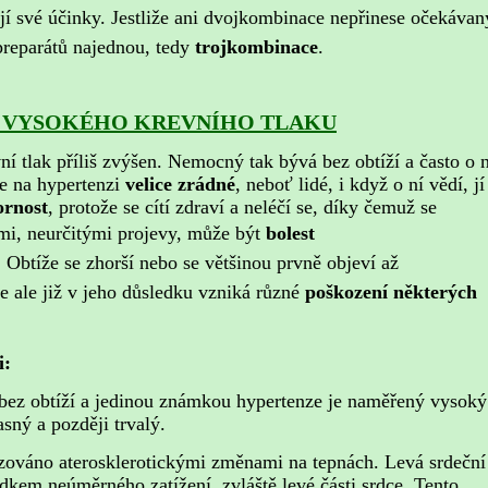
ují své účinky. Jestliže ani dvojkombinace nepřinese očekávan
 preparátů najednou, tedy
trojkombinace
.
ky VYSOKÉHO KREVNÍHO TLAKU
ní tlak příliš zvýšen. Nemocný tak bývá bez obtíží a často o n
je na hypertenzi
velice zrádné
, neboť lidé, i když o ní vědí, jí
ornost
, protože se cítí zdraví a neléčí se, díky čemuž se
mi, neurčitými projevy, může být
bolest
. Obtíže se zhorší nebo se většinou prvně objeví až
 ale již v jeho důsledku vzniká různé
poškození některých
i:
bez obtíží a jedinou známkou hypertenze je naměřený vysoký
asný a později trvalý.
izováno aterosklerotickými změnami na tepnách. Levá srdeční
dkem neúměrného zatížení, zvláště levé části srdce. Tento