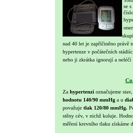
Toto
se s
číslo
hyper
onem
skup
nad 40 let je zapříčiněno právě 
hypertenze v počátečních stádií
nebo ji zkrátka ignorují a neléč
Co
Za
hypertenzi
označujeme stav, 
hodnotu 140/90 mmHg
a u
dia
považuje
tlak 120/80 mmHg.
P
stěny cév, v nichž koluje. Hodno
měření krevního tlaku získáme d