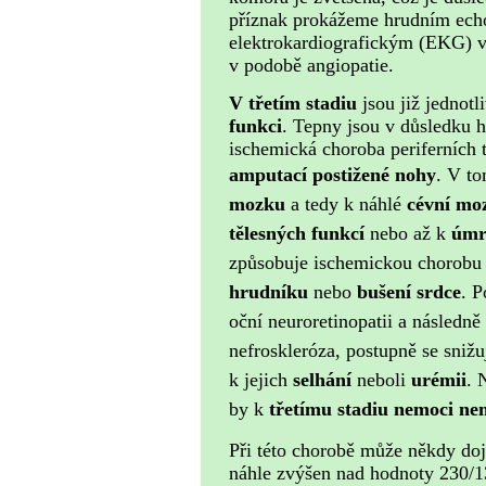
příznak prokážeme hrudním ec
elektrokardio­grafickým (EKG) v
v podobě angiopatie.
V třetím stadiu
jsou již jednotl
funkci
. Tepny jsou v důsledku 
ischemická choroba periferních 
amputací postižené nohy
.
V to
mozku
a tedy k náhlé
cévní mo
tělesných funkcí
nebo až k
úmr
způsobuje ischemickou chorobu 
hrudníku
nebo
bušení srdce
.
P
oční neuroretinopatii a následn
nefroskleróza, postupně se snižu
k jejich
selhání
neboli
urémii
.
by k
třetímu stadiu nemoci nem
Při této chorobě může někdy dojí
náhle zvýšen nad hodnoty 230/