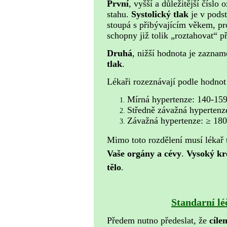
První
, vyšší a důležitější číslo
stahu.
Systolický tlak
je v pods
stoupá s přibývajícím věkem, pro
schopny již tolik „roztahovat“ p
Druhá
, nižší hodnota je zazna
tlak
.
Lékaři rozeznávají podle hodno
Mírná hypertenze: 140-1
Středně závažná hyperten
Závažná hypertenze: ≥ 1
Mimo toto rozdělení musí lékař 
Vaše orgány a cévy
.
Vysoký kr
tělo
.
Standarní
Předem nutno předeslat, že
cíle