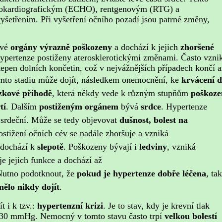
hokardiografickým (ECHO), rentgenovým (RTG) a
yšetřením. Při vyšetření očního pozadí jsou patrné změny,
ivé
orgány výrazně poškozeny
a dochází k jejich
zhoršené
hypertenze postiženy aterosklerotickými změnami. Často vzni
tepen dolních končetin, což v nejvážnějších případech končí a
mto stadiu může dojít, následkem onemocnění, ke
krvácení 
zkové příhodě
, která někdy vede k různým stupňům
poškoze
tí
.
Dalším
postiženým orgánem
bývá
srdce
. Hypertenze
srdeční. Může se tedy objevovat
dušnost, bolest na
ostižení očních cév se nadále zhoršuje a vzniká
ě dochází k
slepotě
.
Poškozeny bývají i
ledviny
, vzniká
je jejich funkce a dochází až
Nutno podotknout, že
pokud je hypertenze dobře léčena
, tak
ělo nikdy dojít
.
t i k tzv.:
hypertenzní krizi
. Je to stav, kdy je krevní tlak
130 mmHg. Nemocný v tomto stavu často trpí
velkou bolestí