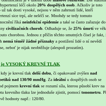
 onemocnění je v dnešní době
masově rozšířené
. Dle statisti
 hypertenzí léčí okolo
20% dospělých osob
. Ačkoliv je toto
 už tak dosti vysoké, nejsou v něm zahrnuti lidé, kteří
tenzí sice trpí, ale neléčí se.
Mnohdy se tedy tomuto
ocnění říká
neinfekční epidemie
a také se často zařazuje do
iny
civilizačních chorob
. Odhaduje se, že
25% úmrtí
ve vě
touto chorobou. Jednou z příčin těchto smutných čísel je fakt, 
ch
nemá téměř žádné příznaky
a postižení lidé o ní nevědí
í se, neboť je nijak neobtěžuje (alespoň prozatím).
 je VYSOKÝ KREVNÍ TLAK
kdy je krevní tlak
delší dobu
, či opakovaně zvýšen
nad
betiků nad 130/90 mmHg
. Za
ideální
u dospělých osob se
od pojmem
krevní tlak
se rozumí síla, kterou působí krev na
tu krevního tlaku lze jednoduše zjistit, pomocí
tonometru
. P
vě hodnoty např.: 120/80.