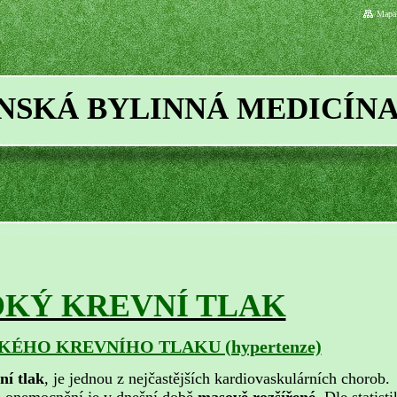
Mapa 
ÍNSKÁ BYLINNÁ MEDICÍN
KÝ KREVNÍ TLAK
OKÉHO KREVNÍHO TLAKU (hypertenze)
ní tlak
, je jednou z nejčastějších kardiovaskulárních chorob.