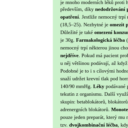
je mnoho moderních léků proti hy
především, díky
nedodržování 
opatření
. Jestliže nemocný trpí
(18,5–25). Nezbytné je
omezit 
Důležité je také
omezení konzu
je 30g.
Farmakologická léčba
(
nemocný trpí některou jinou ch
nejdříve
.
Pokud má pacient pro
u něj většinou podávají, až kdy
Podobné je to i s cílovými hodn
snaží udržet krevní tlak pod ho
140/90 mmHg.
Léky
podávané p
tekutin z organismu.
Další využí
skupin: betablokátorů, blokátorů
adrenergních blokátorů.
Monote
pouze jeden preparát, který mu 
tzv.
dvojkombinační léčba
, kd