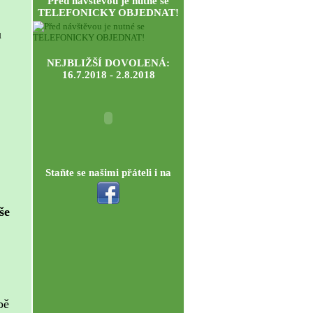
Před návštěvou je nutné se
TELEFONICKY OBJEDNAT!
u
NEJBLIŽŠÍ DOVOLENÁ:
16.7.2018 - 2.8.2018
Staňte se našimi přáteli i na
še
bě