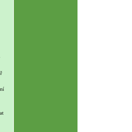
e
ř
ní
at