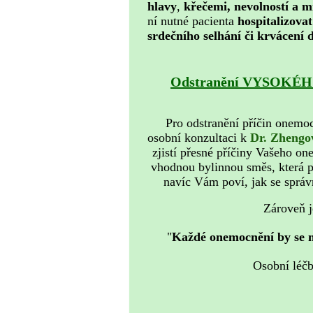
hlavy
,
křečemi, nevolností a m
ní nutné pacienta
hospitalizovat
srdečního selhání či krvácení
Odstranění
VYSOKÉH
Pro odstranění příčin
onemo
osobní konzultaci k
Dr. Zhengo
zjistí přesné příčiny Vašeho o
vhodnou bylinnou směs, která p
navíc Vám poví, jak se správ
Zároveň j
"
Každé onemocnění by se mě
Osobní léčb