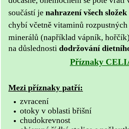
dočasně, onemocnění se poté vrátí 
součástí je
nahrazení všech složek 
chybí včetně vitaminů rozpustných 
minerálů (například vápník, hořčík
na důslednosti
dodržování dietníh
Příznaky CEL
Mezi příznaky patří:
zvracení
otoky v oblasti břišní
chudokrevnost