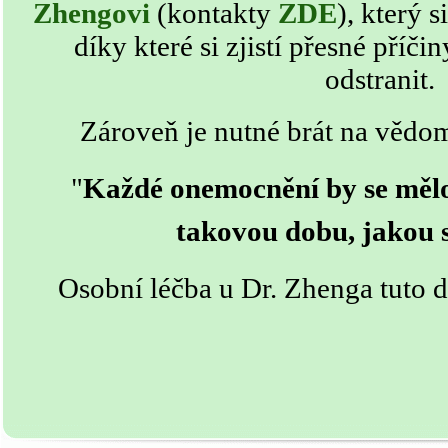
Zhengovi
(kontakty
ZDE
)
,
který s
díky které si zjistí přesné příč
odstranit.
Zároveň je nutné brát na vědom
"
Každé onemocnění by se mělo
takovou dobu, jakou s
Osobní léčba u Dr. Zhenga tuto d