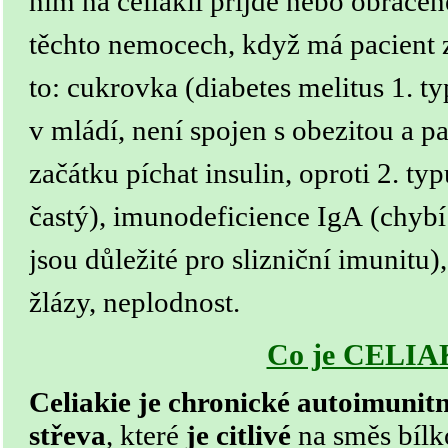
nim na celiakii přijde nebo obrácen
těchto nemocech, když má pacient z
to: cukrovka (diabetes melitus 1. typ
v mládí, není spojen s obezitou a pa
začátku píchat insulin, oproti 2. ty
častý), imunodeficience IgA (chybí 
jsou důležité pro slizniční imunitu)
žlázy, neplodnost.
Co je CELIA
Celiakie je chronické autoimunit
střeva
, které
je citlivé
na směs bíl