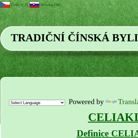
Česky [CZ]
Slovakia [SK]
TRADIČNÍ ČÍNSKÁ BYL
Powered by
Transl
CELIAK
Definice CEL