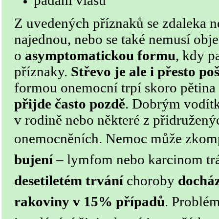
padání vlasů
Z uvedených příznaků se zdaleka n
najednou, nebo se také nemusí obje
o
asymptomatickou formu
, kdy p
příznaky.
Střevo je ale i přesto p
formou onemocní trpí skoro pětina 
přijde často pozdě
. Dobrým vodítk
v rodině nebo některé z přidružený
onemocněních.
Nemoc může zkomp
bujení
– lymfom nebo karcinom tráv
desetiletém trvání
choroby
docház
rakoviny v 15% případů
. Problé