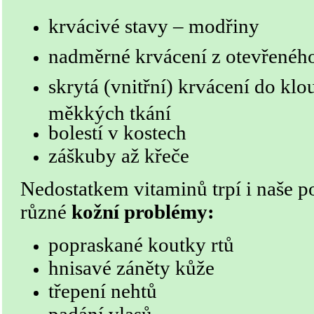
krvácivé stavy – modřiny
nadměrné krvácení z otevřenéh
skrytá (vnitřní) krvácení do klo
měkkých tkání
bolestí v kostech
záškuby až křeče
Nedostatkem vitaminů trpí i naše po
různé
kožní problémy:
popraskané koutky rtů
hnisavé záněty kůže
třepení nehtů