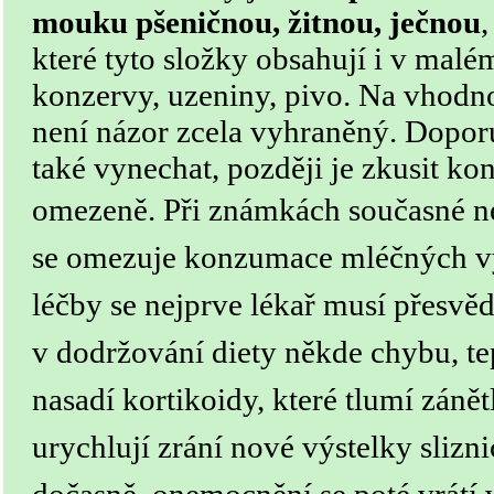
mouku pšeničnou, žitnou, ječnou
,
které tyto složky obsahují i v mal
konzervy, uzeniny, pivo. Na vhodn
není názor zcela vyhraněný. Doporu
také vynechat, později je zkusit ko
omezeně.
Při známkách současné ne
se omezuje konzumace mléčných 
léčby se nejprve lékař musí přesvědč
v dodržování diety někde chybu, t
nasadí kortikoidy, které tlumí zánět
urychlují zrání nové výstelky sliznic