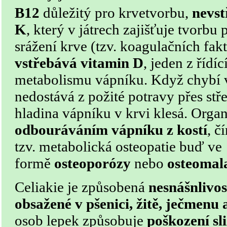
B12
důležitý pro krvetvorbu,
nevst
K
, který v játrech zajišťuje tvorbu
srážení krve (tzv. koagulačních fak
vstřebává vitamin D
, jeden z řídíc
metabolismu vápníku. Když chybí v
nedostává z požité potravy přes stř
hladina vápníku v krvi klesá. Org
odbouráváním vápníku z kostí
, č
tzv. metabolická osteopatie buď ve
formě
osteoporózy
nebo
osteomal
Celiakie je způsobená
nesnášnlivos
obsažené v pšenici, žitě, ječmenu 
osob lepek způsobuje
poškození sli