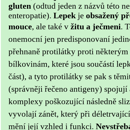
gluten
(odtud jeden z názvů této n
enteropatie).
Lepek
je
obsažený př
mouce
, ale také v
žitu a ječmeni
.
T
onemocní jen predisponovaní jedinci
přehnaně protilátky proti některý
bílkovinám, které jsou součástí lep
část), a tyto protilátky se pak s těm
(správněji řečeno antigeny) spojují 
komplexy poškozující následně slizn
vyvolají zánět, který při déletrvaj
mění její vzhled i funkci.
N
evstřeb