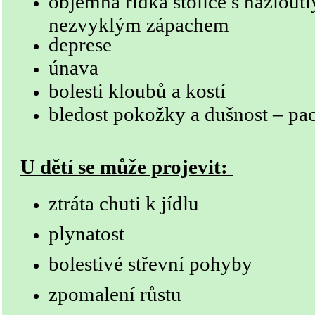
objemná řídká stolice s nažlou
nezvyklým zápachem
deprese
únava
bolesti kloubů a kostí
bledost pokožky a dušnost – pa
U dětí se může projevit:
ztráta chuti k jídlu
plynatost
bolestivé střevní pohyby
zpomalení růstu