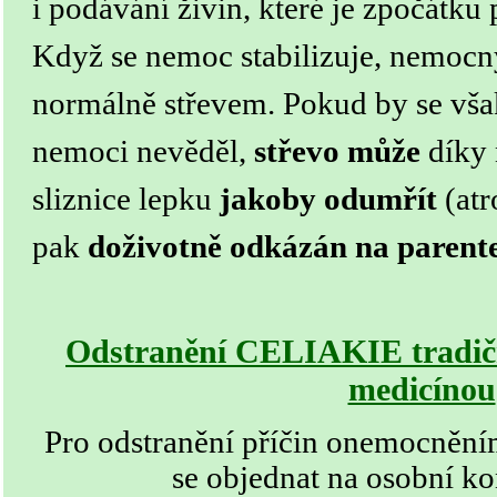
i podávání živin, které je zpočátku p
Když se nemoc stabilizuje, nemocný
normálně střevem. Pokud by se však
nemoci nevěděl,
střevo může
díky 
sliznice lepku
jakoby odumřít
(atr
pak
doživotně odkázán na parente
Odstranění CELIAKIE tradičn
medicínou
Pro odstranění příčin
onemocnění
se objednat na osobní ko