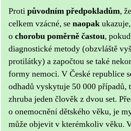
Proti
původním předpokladům
, ž
celkem vzácné, se
naopak
ukazuje,
o
chorobu poměrně častou
, pokud 
diagnostické metody (obzvláště vyš
protilátky) a započtou se také neko
formy nemoci.
V České republice s
odhadů vyskytuje 50 000 případů, 
zhruba jeden člověk z dvou set. Pře
o onemocnění dětského věku, je m
může objevit v kterémkoliv věku. V 