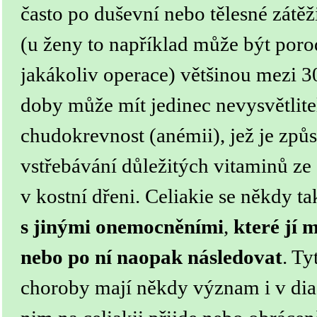
často po duševní nebo tělesné zátěž
(u ženy to například může být poro
jakákoliv operace) většinou mezi 3
doby může mít jedinec nevysvětlit
chudokrevnost (anémii), jež je zp
vstřebávání důležitých vitaminů ze
v kostní dřeni.
Celiakie se někdy t
s jinými onemocněními
,
které jí 
nebo po ní naopak následovat
. Ty
choroby mají někdy význam i v dia