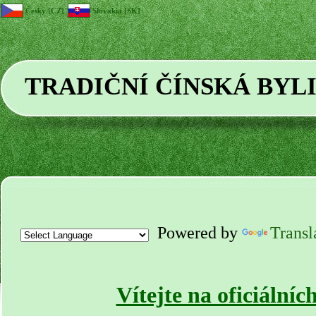
Česky [CZ]
Slovakia [SK]
TRADIČNÍ ČÍNSKÁ BYL
Powered by
Transl
Vítejte na oficiálníc