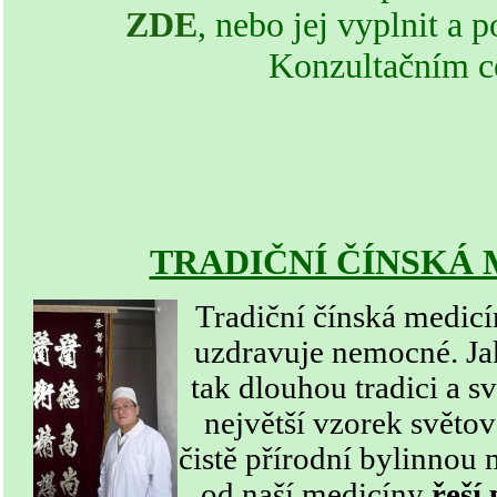
ZDE
, nebo jej vyplnit a 
Konzultačním c
TRADIČNÍ ČÍNSKÁ M
Tradiční čínská medicín
uzdravuje nemocné. Ja
tak dlouhou tradici a s
největší vzorek světov
čistě přírodní bylinnou 
od naší medicíny
řeší