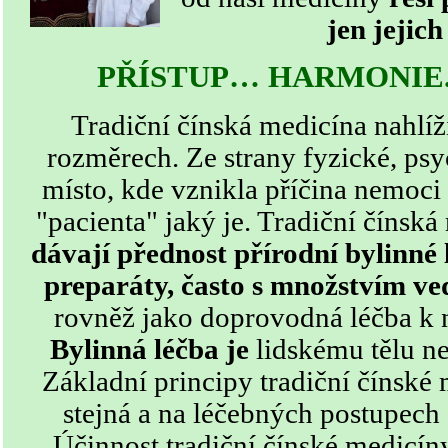
jen jejic
PŘÍSTUP… HARMONIE..
Tradiční čínská medicína nahlíž
rozměrech. Ze strany fyzické, psy
místo, kde vznikla příčina nemoci 
"pacienta" jaký je. Tradiční čínská 
dávají přednost přírodní bylinné
preparáty, často s množstvím ve
rovněž jako doprovodná léčba k n
Bylinná léčba je
lidskému tělu nej
Základní principy tradiční čínské 
stejná a na léčebných postupec
Účinnost tradiční čínské medicín