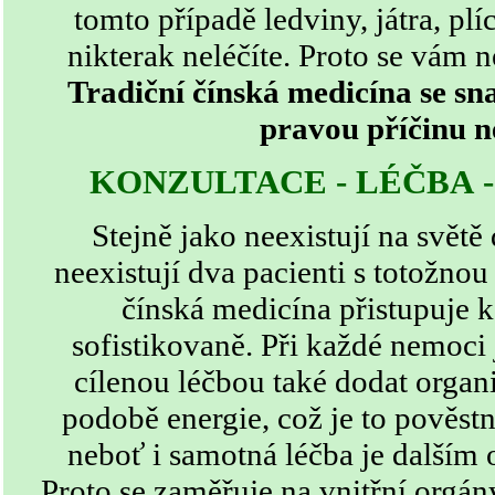
tomto případě ledviny, játra, plí
nikterak neléčíte. Proto se vám 
Tradiční čínská medicína se sn
pravou příčinu n
KONZULTACE - LÉČBA 
Stejně jako neexistují na světě 
neexistují dva pacienti s totožnou
čínská medicína přistupuje k
sofistikovaně. Při každé nemoci 
cílenou léčbou také dodat organ
podobě energie, což je to pověst
neboť i samotná léčba je dalším
Proto se zaměřuje na vnitřní orgán