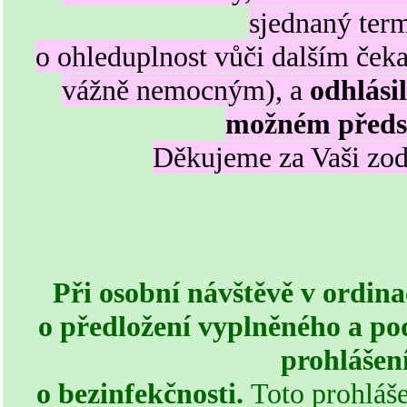
sjednaný term
o ohleduplnost vůči dalším čeka
vážně nemocným), a
odhlásil
možném předs
Děkujeme za Vaši zo
Při osobní návštěvě v ordin
o předložení vyplněného a p
prohlášen
o bezinfekčnosti.
Toto prohláše