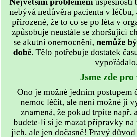
Největším problémem
úspěšnosti 
nebývá nedůvěra pacienta v léčbu, 
přirozené, že to co se po léta v o
způsobuje neustále se zhoršující c
se akutní onemocnění,
nemůže bý
době
. Tělo potřebuje dostatek čas
vypořádalo
Jsme zde pro 
Ono je možné jedním postupem č
nemoc léčit, ale není možné ji vy
znamená, že pokud trpíte např. 
budete-li si je mazat přípravky na
jich, ale jen dočasně! Pravý důvod