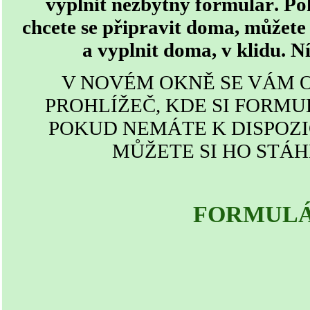
vyplnit nezbytný formulář. Po
chcete se připravit doma, můžete
a vyplnit doma, v klidu. Ní
V NOVÉM OKNĚ SE VÁM 
PROHLÍŽEČ, KDE SI FORMU
POKUD NEMÁTE K DISPOZIC
MŮŽETE SI HO STÁ
FORMUL