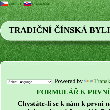
Česky [CZ]
Slovakia [SK]
TRADIČNÍ ČÍNSKÁ BYL
Powered by
Transl
FORMULÁŘ K PRVNÍ
Chystáte-li se k nám k první 