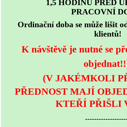
1,5 HODINU PŘED 
PRACOVNÍ D
Ordinační doba se může lišit 
klientů!
K návštěvě je nutné se př
objednat!
(V JAKÉMKOLI PŘ
PŘEDNOST MAJÍ OBJED
KTEŘÍ PŘIŠLI 
------------------