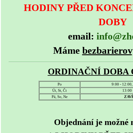
HODINY PŘED KONCE
DOBY
email:
info@zh
Máme
bezbarierov
ORDINAČNÍ DOBA OD
Po
9:00 - 12:00,
Út, St, Čt
13:00 
Pá, So, Ne
ZAV
Objednání je možné