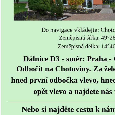
Do navigace vkládejte: Choto
Zeměpisná šířka: 49°2
Zeměpisná délka: 14°4
Dálnice D3 - směr: Praha -
Odbočit na Chotoviny. Za že
hned první odbočka vlevo, hned
opět vlevo a najdete nás 
Nebo si najděte cestu k ná