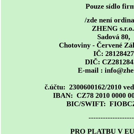
Pouze sídlo fir
/zde není ordina
ZHENG s.r.o.
Sadová 80,
Chotoviny - Červené Záh
IČ: 28128427
DIČ: CZ281284
E-mail : info@zhe
č.účtu: 2300600162/2010 ved
IBAN: CZ78 2010 0000 00
BIC/SWIFT: FIOB
-------------------
PRO PLATBU V E