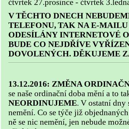
čtvrtek 27.prosince - čtvrtek 3.led
V TĚCHTO DNECH NEBUDEM
TELEFONU, TAK NA E-MAILU
ODESÍLÁNY INTERNETOVÉ 
BUDE CO NEJDŘÍVE VYŘÍZE
DOVOLENÝCH. DĚKUJEME Z
13.12.2016: ZMĚNA ORDINAČ
se naše ordinační doba mění a to ta
NEORDINUJEME
. V ostatní dny
nemění. Co se týče již objednaných
ně se nic nemění, jen nebude možné