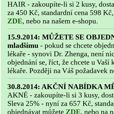
HAIR - zakoupíte-li si 2 kusy, dost
za 450 Kč, standardní cena 598 Kč
ZDE
, nebo na našem e-shopu.
15.9.2014: MŮŽETE SE OBJEDN
mladšímu
- pokud se chcete objedn
lékaře - synovi Dr. Zhenga, není ni
objednání se, říct, že chcete u Vaší
lékaře. Později na Váš požadavek n
30.8.2014: AKČNÍ NABÍDKA M
AKNÉ - zakoupíte-li si 3 kusy, d
Sleva 25% - nyní za 657 Kč, standa
objednávat můžete
ZDE
, nebo na 