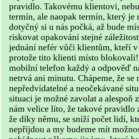
pravidlo. Takovému klientovi, neb
termín, ale naopak termín, který j
dotyčný si u nás počká, až bude mí
riskovat opakování stejné záležitos
jednání nefér vůči klientům, kteří v
protože tito klienti místo blokoval
mobilní telefon každý a odpověď 
netrvá ani minutu. Chápeme, že se 
nepředvídatelné a neočekávané situa
situaci je možné zavolat a alespoň z
nám velice líto, že takové pravidlo
že díky němu, se sníží počet lidí, k
nepřijdou a my budeme mít možnost