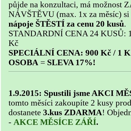
půjde na konzultaci,
má možnost Z
NÁVŠTĚVU (max. 1x za měsíc) s
nápoje ŠTĚSTÍ za cenu 20 kusů
.
STANDARDNÍ CENA 24 KUSŮ: 1 0
Kč
SPECIÁLNÍ CENA: 900 Kč / 1 
OSOBA
=
SLEVA 17%!
1.9.2015: Spustili jsme AKCI 
tomto měsíci zakoupíte 2 kusy p
dostanete
3.kus ZDARMA
! Objed
-
AKCE MĚSÍCE ZÁŘÍ
.