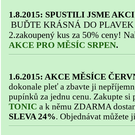
1.8.2015: SPUSTILI JSME AK
BUĎTE KRÁSNÁ DO PLAVEK - C
2.zakoupený kus za 50% ceny! Na
AKCE PRO MĚSÍC SRPEN
.
1.6.2015: AKCE MĚSÍCE ČER
dokonale
pleť
a zbavte ji nepříjem
pupínků za jednu cenu. Zakupte si
TONIC
a k němu ZDARMA dostan
SLEVA 24%
. Objednávat můžete j