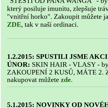
"ŠTĚSTÍ OD PANA WANGA" - byli
který
posiluje imunitu, zlepšuje trá
"vnitřní horko". Z
akoupit můžete j
ZDE
, tak v naší ordinaci.
1.2.2015: SPUSTILI JSME AKC
ÚNOR:
SKIN HAIR - VLASY - byli
ZAKOUPENÍ 2 KUSŮ, MÁTE 2. Z
nakupovat můžete
zde
.
5.1.2015: NOVINKY OD NOV