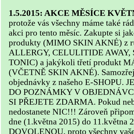
1.5.2015: AKCE MĚSÍCE KVĚ
protože vás všechny máme také rá
akci pro tento měsíc. Zakupte si ja
produkty (MIMO SKIN AKNÉ) z r
ALLERGY, CELULITIDE AWAY, 
TONIC) a jakýkoli třetí produk
(VČETNĚ SKIN AKNÉ). Samozřejmo
objednávky z našeho E-SHOPU. 
DO POZNÁMKY V OBJEDNÁVC
SI PŘEJETE ZDARMA. Pokud nebu
nedostanete NIC!!! Zároveň připo
dne (1.května 2015) do 11.květn
DOVOLENOU, proto všechny vaše