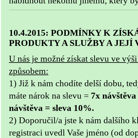
nabídnout někomu jinému, který by
10.4.2015: PODMÍNKY K ZÍSK
PRODUKTY A SLUŽBY A JEJÍ 
U nás je možné získat slevu ve výši
způsobem:
1) Již k nám chodíte delší dobu, ted
máte nárok na slevu = 
7x návštěva 
návštěva = sleva 10%.
2) Doporučil/a jste k nám dalšího kli
registraci uvedl Vaše jméno (od do