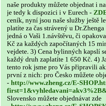
naše produkty můžete objednat i na
je tedy k dispozici i v Eurech -
ZD
ceník, nyní jsou naše služby ještě le
platíte za čas strávený u Dr.Zhenga 
jedná o Vaši 1.návštěvu, či opakov
Kč za každých započítaných 15 minu
vejdete. 3) Cena bylinných kapslí se
každý druh zaplatíte 1 650 Kč. 4) Jak
tento rok jsme pro Vás připravili ak
první z nich: pro Česko můžete obj
-
http://www.zheng.cz/E-SHOP.h
first=1&vyhledavani=akv3%2B
Slovensko můžete objednávat zde