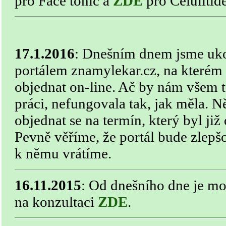
pro Face tonic a
ZDE
pro Celulitid
17.1.2016
: Dnešním dnem jsme ukon
portálem znamylekar.cz, na kterém
objednat on-line. Ač by nám všem t
práci, nefungovala tak, jak měla. N
objednat se na termín, který byl již
Pevně věříme, že portál bude zlepšo
k němu vrátíme.
16.11.2015
: Od dnešního dne je mo
na konzultaci
ZDE
.