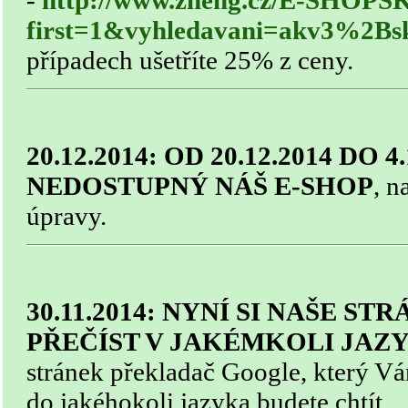
-
http://www.zheng.cz/E-SHOPS
first=1&vyhledavani=akv3%2B
případech ušetříte 25% z ceny.
20.12.2014: OD 20.12.2014 DO 4.
NEDOSTUPNÝ NÁŠ E-SHOP
, n
úpravy.
30.11.2014: NYNÍ SI NAŠE S
PŘEČÍST V JAKÉMKOLI JAZ
stránek překladač Google, který V
do jakéhokoli jazyka budete chtít.