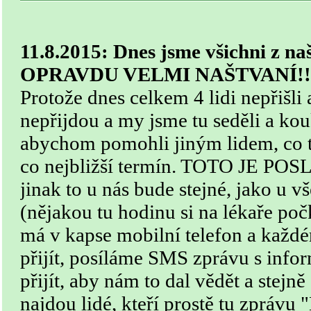
11.8.2015: Dnes jsme všichni z na
OPRAVDU VELMI NAŠTVANÍ!!
Protože dnes celkem 4 lidi nepřišli 
nepřijdou a my jsme tu seděli a kou
abychom pomohli jiným lidem, co to 
co nejbližší termín. TOTO JE P
jinak to u nás bude stejné, jako u v
(nějakou tu hodinu si na lékaře p
má v kapse mobilní telefon a kaž
přijít, posíláme SMS zprávu s inf
přijít, aby nám to dal vědět a st
najdou lidé, kteří prostě tu zpráv