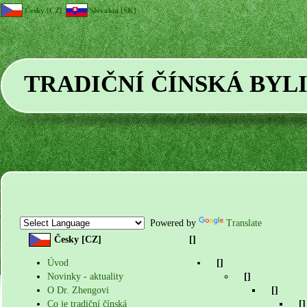
Česky [CZ]
Slovakia [SK]
TRADIČNÍ ČÍNSKÁ BYL
Powered by
Translate
Česky [CZ]
[]
Úvod
[]
Novinky - aktuality
[]
O Dr. Zhengovi
[]
Co je tradiční čínská
[]