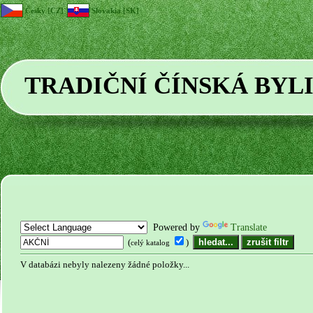
Česky [CZ]
Slovakia [SK]
TRADIČNÍ ČÍNSKÁ BYL
Powered by
Translate
(
)
celý katalog
V databázi nebyly nalezeny žádné položky...