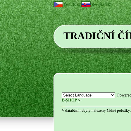
Česky [CZ]
Slovakia [SK]
TRADIČNÍ Č
Powere
E-SHOP
>
V databázi nebyly nalezeny žádné položky..