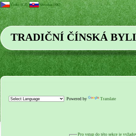
Česky [CZ]
Slovakia [SK]
TRADIČNÍ ČÍNSKÁ BYL
Powered by
Translate
Pro vstup do této sekce je vyžado