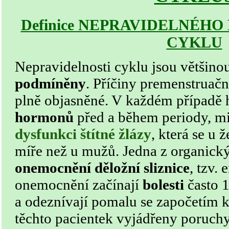
Definice NEPRAVIDELNÉH
CYKLU
Nepravidelnosti cyklu jsou většino
podmíněny
. Příčiny premenstruač
plně objasněné. V každém případě h
hormonů
před a během periody, mi
dysfunkci štítné žlázy
, která se u 
míře než u mužů. Jedna z organický
onemocnění děložní sliznice
, tzv.
onemocnění začínají
bolesti
často 1
a odeznívají pomalu se započetím k
těchto pacientek vyjádřeny poruch