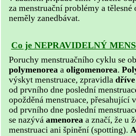
za menstruační problémy a tělesné 
neměly zanedbávat.
Co je NEPRAVIDELNÝ MEN
Poruchy menstruačního cyklu se ob
polymenorea
a
oligomenorea
.
Pol
výskyt menstruace, zpravidla
dříve
od prvního dne poslední menstruac
opožděná menstruace, přesahující v
od prvního dne poslední menstrua­c
se nazývá
amenorea
a značí, že u 
menstruaci ani špinění (spotting).
A