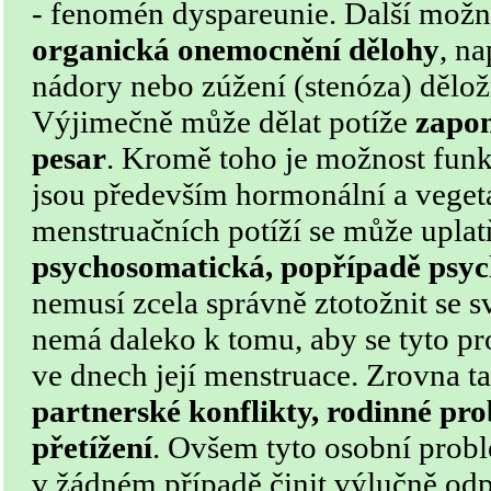
- fenomén dyspareunie. Další možn
organická onemocnění dělohy
, n
nádory nebo zúžení (stenóza) dělož
Výjimečně může dělat potíže
zapom
pesar
. Kromě toho je možnost funk
jsou především hormonální a veget
menstruačních potíží se může uplat
psychosomatická, popřípadě psyc
nemusí zcela správně ztotožnit se s
nemá daleko k tomu, aby se tyto pr
ve dnech její menstruace. Zrovna t
partnerské konflikty, rodinné pr
přetížení
. Ovšem tyto osobní prob
v žádném případě činit výlučně o