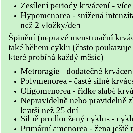
Zesílení periody krvácení - víc
Hypomenorea - snížená intenzit
než 2 vložky/den
Špinění (nepravé menstruační krvác
také během cyklu (často poukazuje 
které probíhá každý měsíc)
Metroragie - dodatečné krváce
Polymenorea - časté silné krvác
Oligomenorea - řídké slabé krv
Nepravidelně nebo pravidelně z
kratší než 25 dní
Silně prodloužený cyklus - cykl
Primární amenorea - žena ještě