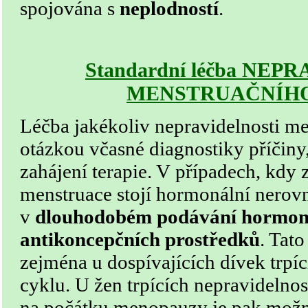
spojována s
neplodností
.
Standardní léčba NE
MENSTRUAČNÍH
Léčba jakékoliv nepravidelnosti me
otázkou včasné diagnostiky příčiny,
zahájení terapie. V případech, kdy 
menstruace stojí hormonální nerovn
v
dlouhodobém podávání hormon
antikoncepčních prostředků
. Tat
zejména u dospívajících dívek trpíc
cyklu. U žen trpících nepravidelno
na počátku menopauzy je pak možno