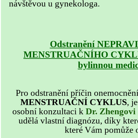
návštěvou u gynekologa.
Odstranění NEPRA
MENSTRUAČNÍHO CYKLU tr
bylinnou medi
Pro odstranění příčin
onemocněn
MENSTRUAČNÍ CYKLUS
,
j
osobní konzultaci k
Dr. Zhengovi
udělá vlastní diagnózu, díky které
které Vám pomůže o