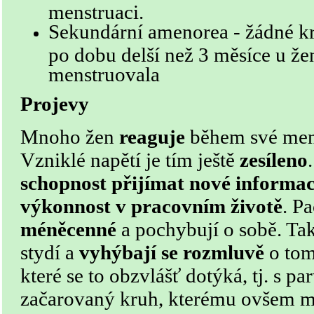
menstruaci.
Sekundární amenorea - žádné k
po dobu delší než 3 měsíce u že
menstruovala
Projevy
Mnoho žen
reaguje
během své men
Vzniklé napětí je tím ještě
zesíleno
schopnost přijímat nové informa
výkonnost v pracovním životě
. P
méněcenné
a pochybují o sobě. Tak
stydí a
vyhýbají se rozmluvě
o tom
které se to obzvlášť dotýká, tj. s p
začarovaný kruh, kterému ovšem m