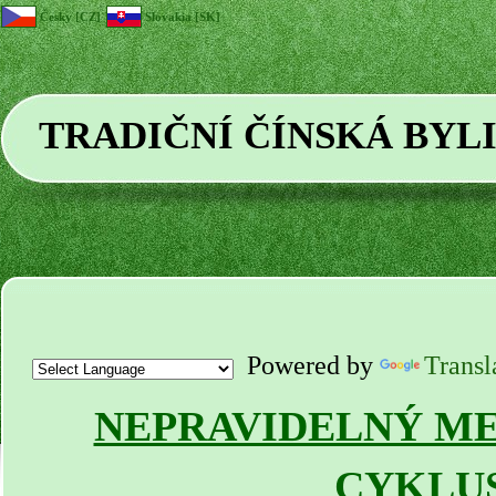
Česky [CZ]
Slovakia [SK]
TRADIČNÍ ČÍNSKÁ BYL
Powered by
Transl
NEPRAVIDELNÝ M
CYKLU