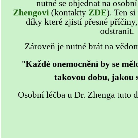
nutné se objednat na osobní
Zhengovi
(kontakty
ZDE
)
. Ten si
díky které zjistí přesné příči
odstranit.
Zároveň je nutné brát na vědom
"
Každé onemocnění by se mělo
takovou dobu, jakou s
Osobní léčba u Dr. Zhenga tuto d