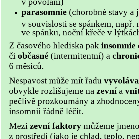
v povolání)
parasomnie
(chorobné stavy a j
v souvislosti se spánkem, např.
ve spánku, noční křeče v lýtkác
Z časového hlediska pak
insomnie
či
občasné
(intermitentní) a
chroni
6 měsíců.
Nespavost může mít řadu
vyvoláva
obvykle rozlišujeme na
zevní
a
vni
pečlivě prozkoumány a zhodnoceny
insomnii řádně léčit.
Mezi
zevní faktory
můžeme jmeno
z prostředí (jako je chlad, teplo, n