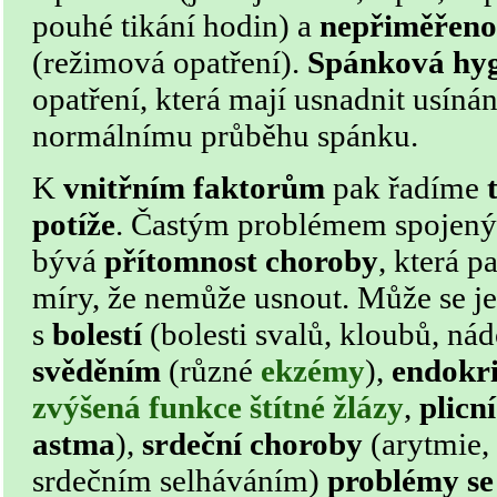
pouhé tikání hodin) a
nepřiměřeno
(režimová opatření).
Spánková hy
opatření, která mají usnadnit usíná
normálnímu průběhu spánku.
K
vnitřním faktorům
pak řadíme
potíže
. Častým problémem spojen
bývá
přítomnost choroby
, která p
míry, že nemůže usnout. Může se je
s
bolestí
(bolesti svalů, kloubů, n
svěděním
(různé
ekzémy
),
endokr
zvýšená funkce štítné žlázy
,
plicn
astma
),
srdeční choroby
(arytmie, 
srdečním selháváním)
problémy se