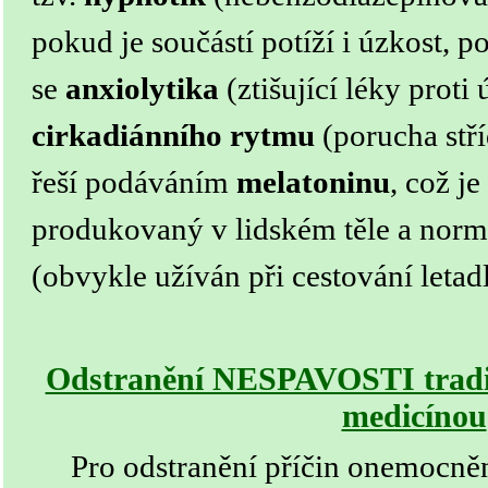
pokud je součástí potíží i úzkost, p
se
anxiolytika
(ztišující léky proti 
cirkadiánního rytmu
(porucha stří
řeší podáváním
melatoninu
, což je
produkovaný v lidském těle a norm
(obvykle užíván při cestování letad
Odstranění NESPAVOSTI tradič
medicínou
Pro odstranění příčin
onemocně