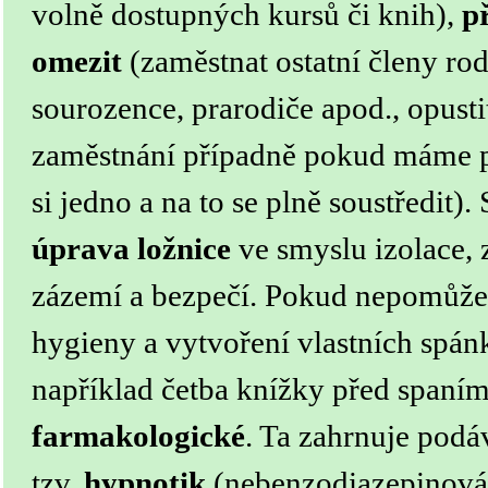
volně dostupných kursů či knih),
p
omezit
(zaměstnat ostatní členy rodi
sourozence, prarodiče apod., opustit 
zaměstnání případně pokud máme p
si jedno a na to se plně soustředit).
úprava ložnice
ve smyslu izolace, z
zázemí a bezpečí.
Pokud nepomůže 
hygieny a vytvoření vlastních spánk
například četba knížky před spaním
farmakologické
. Ta zahrnuje podá
tzv.
hypnotik
(nebenzodiazepinová 