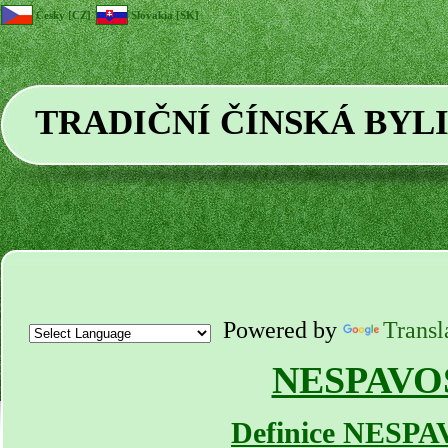
Česky [CZ]
Slovakia [SK]
TRADIČNÍ ČÍNSKÁ BYL
Powered by
Transl
NESPAVO
Definice NESP