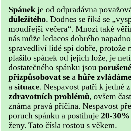
Spánek
je od odpradávna považov
důležitého
. Dodnes se říká se „vysp
moudřejší večera“. Mnozí také věř
nás
může
ledacos dobrého napadnout
spravedliví lidé spí dobře, protože 
plašilo spánek od jejich lože, je net
dostatečného spánku jsou
porušené
přizpůsobovat se
a
hůře zvládáme 
a
situace
. Nespavost patří k jedné 
zdravotních problémů
, ovšem čas
známa pravá příčina. Nespavost před
poruch spánku a postihuje
20-30% 
ženy. Tato čísla rostou s věkem.