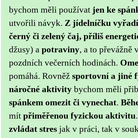
bychom měli používat
jen ke spán
utvořili návyk.
Z jídelníčku vyřad
černý či zelený čaj, příliš energet
džusy) a
potraviny
, a to převážně 
pozdních večerních hodinách.
Omez
pomáhá. Rovněž
sportovní a jiné 
náročné aktivity
bychom měli přib
spánkem omezit či vynechat
.
Běh
mít
přiměřenou fyzickou aktivitu
zvládat stres
jak v práci, tak v sou