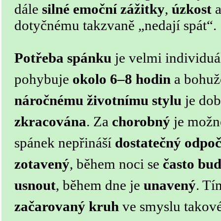
dále
silné emoční zážitky
,
úzkost
a
dotyčnému takzvaně „nedají spát“.
Potřeba spánku
je velmi individuá
pohybuje
okolo 6–8 hodin
a bohuž
náročnému životnímu stylu
je dob
zkracována
. Za
chorobný
je možn
spánek nepřináší
dostatečný odpo
zotavený
, během noci se
často bud
usnout
, během dne je
unavený
. Tí
začarovaný kruh
ve smyslu takové