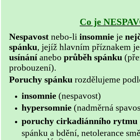
Co je NESPA
Nespavost
nebo-li
insomnie
je
nej
spánku
, jejíž hlavním příznakem j
usínání
anebo
průběh spánku
(př
probouzení).
Poruchy spánku
rozdělujeme podle
insomnie
(nespavost)
hypersomnie
(nadměrná spavos
poruchy cirkadiánního rytmu
spánku a bdění, netolerance sm