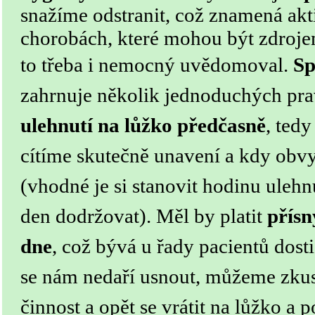
snažíme odstranit, což znamená akt
chorobách, které mohou být zdrojem
to třeba i nemocný uvědomoval.
Sp
zahrnuje několik jednoduchých pra
ulehnutí na lůžko předčasně
, tedy
cítíme skutečně unavení a kdy obv
(vhodné je si stanovit hodinu ulehn
den dodržovat).
Měl by platit
přís
dne
, což bývá u řady pacientů dos
se nám nedaří usnout, můžeme zku
činnost a opět se vrátit na lůžko a 