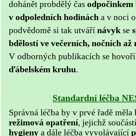
dohánět probdělý čas
odpočinkem
v odpoledních hodinách
a v noci 
podvědomě si tak utváří
návyk
se
bdělostí ve večerních, nočních až
V odborných publikacích se hovoří 
ďábelském kruhu
.
Standardní léčba 
Správná léčba by v prvé řadě měla
režimová opatření
, jejichž součást
hygieny
a dále léčba vyvolávající
p