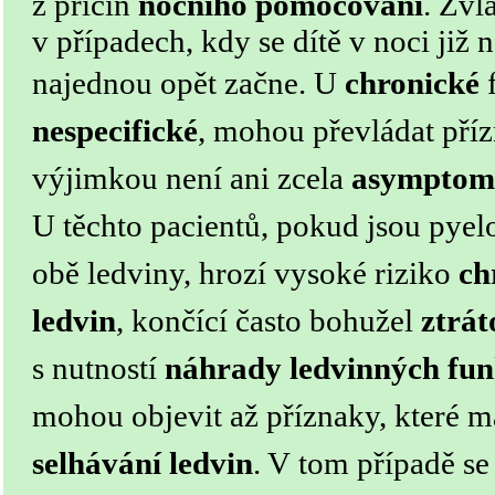
z příčin
nočního pomočování
. Zvl
v případech, kdy se dítě v noci ji
najednou opět začne.
U
chronické
f
nespecifické
, mohou převládat příz
výjimkou není ani zcela
asymptom
U těchto pacientů, pokud jsou pyel
obě ledviny, hrozí vysoké riziko
ch
ledvin
, končící často bohužel
ztrát
s nutností
náhrady ledvinných fun
mohou objevit až příznaky, které 
selhávání ledvin
. V tom případě s