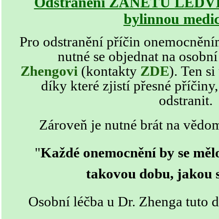
Odstranění ZÁNĚTU LEDVIN
bylinnou medi
Pro odstranění příčin
onemocnění
nutné se objednat na osobní
Zhengovi
(kontakty
ZDE
)
. Ten si
díky které zjistí přesné příči
odstranit.
Zároveň je nutné brát na vědom
"
Každé onemocnění by se mělo
takovou dobu, jakou s
Osobní léčba u Dr. Zhenga tuto d