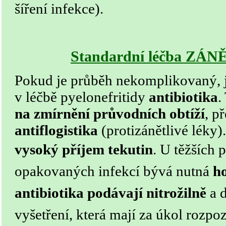
šíření infekce).
Standardní léčba ZÁ
Pokud je průběh nekomplikovaný, 
v léčbě pyelonefritidy
antibiotika
.
na zmírnění průvodních obtíží
, p
antiflogistika
(protizánětlivé léky
vysoký příjem tekutin
.
U těžších 
opakovaných infekcí bývá nutná
ho
antibiotika podávají nitrožilně
a d
vyšetření, která mají za úkol rozpo