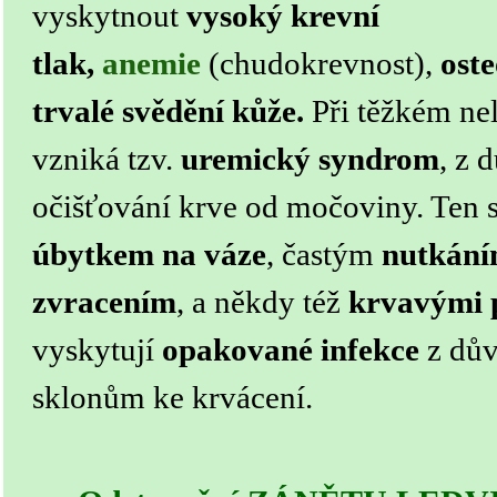
vyskytnout
vysoký krevní
tlak,
anemie
(chudokrevnost),
ost
trvalé svědění kůže.
Při těžkém ne
vzniká tzv.
uremický syndrom
, z 
očišťování krve od močoviny. Ten 
úbytkem na váze
, častým
nutkání
zvracením
, a někdy též
krvavými 
vyskytují
opakované infekce
z dův
sklonům ke krvácení.