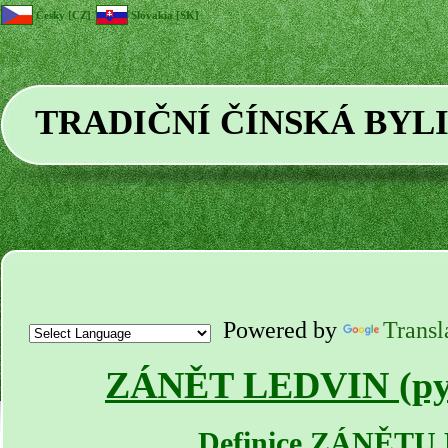
Česky [CZ]
Slovakia [SK]
TRADIČNÍ ČÍNSKÁ BYL
Powered by
Transl
ZÁNĚT LEDVIN (pyel
Definice ZÁNĚTU