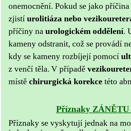
onemocnění.
Pokud se jako příčin
zjistí
urolitiáza nebo vezikoureter
příčiny na
urologickém oddělení
.
kameny odstranit, což se provádí ne
kdy se kameny rozbíjejí pomocí
ul
z venčí těla. V případě
vezikourete
místě
chirurgická korekce
této abn
Příznaky ZÁNĚT
Příznaky se vyskytují jednak na m