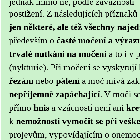
jednak mimo ně, podle závažnosti
postižení.
Z následujících příznaků
jen některé, ale též všechny naje
především o
časté močení a výraz
trvalé nutkání na močení
a to i v
(nykturie).
Při močení se vyskytují
řezání
nebo
pálení
a moč mívá zaka
nepříjemně zapáchající
. V moči s
přímo
hnis
a vzácností není ani
kre
k
nemožnosti vymočit se při vešk
projevům, vypovídajícím o onemoc