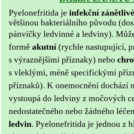
Pyelonefritida je
infekční zánětliv
většinou bakteriálního původu (dos
pánvičky ledvinné a ledviny).
Může
formě
akutní
(rychle nastupující, p
s výraznějšími příznaky) nebo
chro
s vleklými, méně specifickými příz
příznaků). K onemocnění dochází nej
vystoupá do ledviny z močových ce
nedostatečného nebo žádného léčen
ledvin
. Pyelonefritida je jednou z h