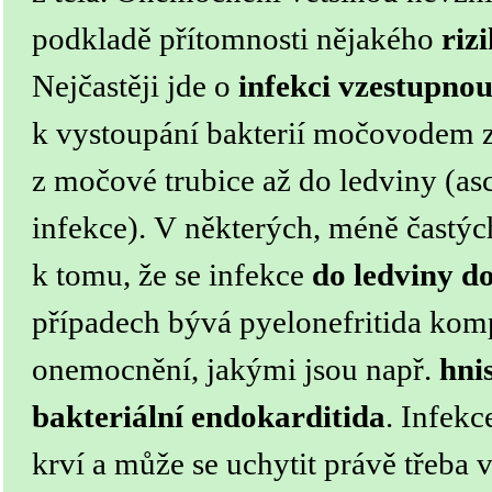
podkladě přítomnosti nějakého
riz
Nejčastěji jde o
infekci vzestupno
k vystoupání bakterií močovodem 
z močové trubice až do ledviny (asc
infekce).
V některých, méně častýc
k tomu, že se infekce
do ledviny d
případech bývá pyelonefritida kom
onemocnění, jakými jsou např.
hni
bakteriální endokarditida
. Infekc
krví a může se uchytit právě třeba 