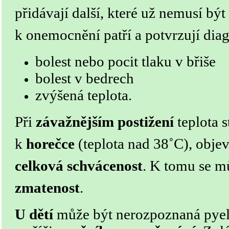
přidávají další, které už nemusí být 
k onemocnění patří a potvrzují dia
bolest nebo pocit tlaku v břiše
bolest v bedrech
zvýšená teplota.
Při
závažnějším postižení
teplota s
k
horečce
(teplota nad 38˚C), obje
celková schvácenost
. K tomu se m
zmatenost
.
U dětí
může být nerozpoznaná pyel