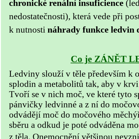
chronické renální insuficience
(le
nedostatečnosti), která vede při pos
k nutnosti
náhrady funkce ledvin 
Co je ZÁNĚT L
Ledviny slouží v těle především k 
splodin a metabolitů tak, aby v krvi
Tvoří se v nich moč, ve které tyto 
pánvičky ledvinné a z ní do močo
odvádějí moč do močového měchýře
sběru a odkud je poté odváděna mo
z těla.
Onemocnění většinou nevznik