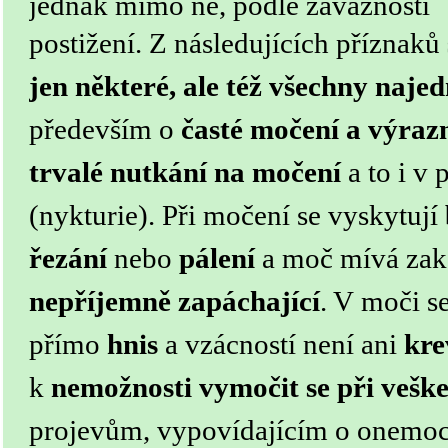
jednak mimo ně, podle závažnosti
postižení.
Z následujících příznaků
jen některé, ale též všechny naje
především o
časté močení a výraz
trvalé nutkání na močení
a to i v
(nykturie).
Při močení se vyskytují
řezání
nebo
pálení
a moč mívá zaka
nepříjemně zapáchající
. V moči s
přímo
hnis
a vzácností není ani
kre
k
nemožnosti vymočit se při vešk
projevům, vypovídajícím o onemoc