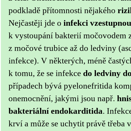
podkladě přítomnosti nějakého
riz
Nejčastěji jde o
infekci vzestupno
k vystoupání bakterií močovodem 
z močové trubice až do ledviny (asc
infekce).
V některých, méně častýc
k tomu, že se infekce
do ledviny d
případech bývá pyelonefritida kom
onemocnění, jakými jsou např.
hni
bakteriální endokarditida
. Infekc
krví a může se uchytit právě třeba 