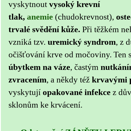
vyskytnout
vysoký krevní
tlak,
anemie
(chudokrevnost),
ost
trvalé svědění kůže.
Při těžkém ne
vzniká tzv.
uremický syndrom
, z 
očišťování krve od močoviny. Ten 
úbytkem na váze
, častým
nutkání
zvracením
, a někdy též
krvavými 
vyskytují
opakované infekce
z dův
sklonům ke krvácení.