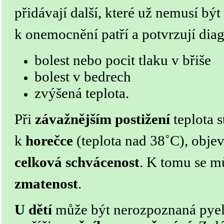
přidávají další, které už nemusí být 
k onemocnění patří a potvrzují dia
bolest nebo pocit tlaku v břiše
bolest v bedrech
zvýšená teplota.
Při
závažnějším postižení
teplota s
k
horečce
(teplota nad 38˚C), obje
celková schvácenost
. K tomu se m
zmatenost
.
U dětí
může být nerozpoznaná pyel