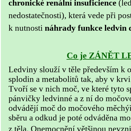
chronické renální insuficience
(le
nedostatečnosti), která vede při pos
k nutnosti
náhrady funkce ledvin 
Co je ZÁNĚT L
Ledviny slouží v těle především k 
splodin a metabolitů tak, aby v krvi
Tvoří se v nich moč, ve které tyto 
pánvičky ledvinné a z ní do močo
odvádějí moč do močového měchýře
sběru a odkud je poté odváděna mo
z těla.
Onemocnění většinou nevznik