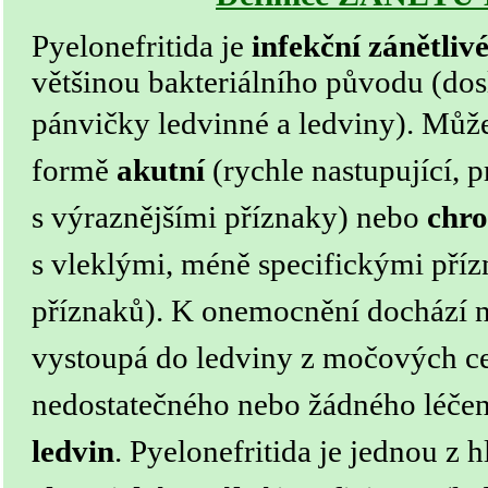
Pyelonefritida je
infekční zánětliv
většinou bakteriálního původu (dos
pánvičky ledvinné a ledviny).
Může
formě
akutní
(rychle nastupující, p
s výraznějšími příznaky) nebo
chro
s vleklými, méně specifickými příz
příznaků). K onemocnění dochází nej
vystoupá do ledviny z močových ce
nedostatečného nebo žádného léčen
ledvin
. Pyelonefritida je jednou z h