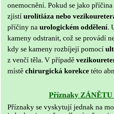
onemocnění.
Pokud se jako příčin
zjistí
urolitiáza nebo vezikoureter
příčiny na
urologickém oddělení
.
kameny odstranit, což se provádí ne
kdy se kameny rozbíjejí pomocí
ul
z venčí těla. V případě
vezikourete
místě
chirurgická korekce
této abn
Příznaky ZÁNĚT
Příznaky se vyskytují jednak na m