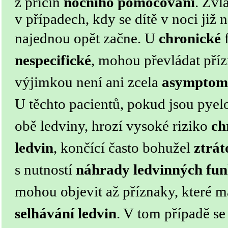
z příčin
nočního pomočování
. Zvl
v případech, kdy se dítě v noci ji
najednou opět začne.
U
chronické
f
nespecifické
, mohou převládat příz
výjimkou není ani zcela
asymptom
U těchto pacientů, pokud jsou pyel
obě ledviny, hrozí vysoké riziko
ch
ledvin
, končící často bohužel
ztrát
s nutností
náhrady ledvinných fun
mohou objevit až příznaky, které 
selhávání ledvin
. V tom případě s