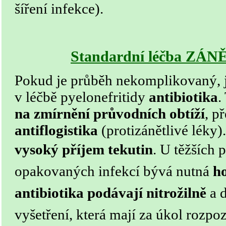
šíření infekce).
Standardní léčba ZÁ
Pokud je průběh nekomplikovaný, 
v léčbě pyelonefritidy
antibiotika
.
na zmírnění průvodních obtíží
, p
antiflogistika
(protizánětlivé léky
vysoký příjem tekutin
.
U těžších 
opakovaných infekcí bývá nutná
ho
antibiotika podávají nitrožilně
a d
vyšetření, která mají za úkol rozpo