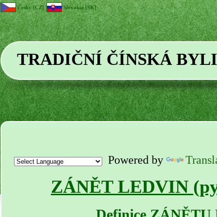
Česky [CZ]
Slovakia [SK]
TRADIČNÍ ČÍNSKÁ BYL
Powered by
Transl
ZÁNĚT LEDVIN (pyel
Definice ZÁNĚTU