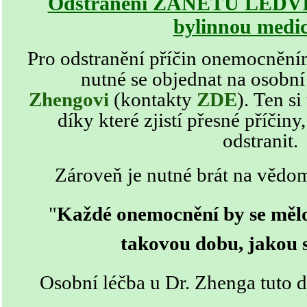
Odstranění ZÁNĚTU LEDVIN
bylinnou medi
Pro odstranění příčin
onemocnění
nutné se objednat na osobní
Zhengovi
(kontakty
ZDE
)
. Ten si
díky které zjistí přesné příči
odstranit.
Zároveň je nutné brát na vědom
"
Každé onemocnění by se mělo
takovou dobu, jakou s
Osobní léčba u Dr. Zhenga tuto d