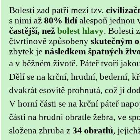
Bolesti zad patří mezi tzv.
civiliza
s nimi až
80% lidí
alespoň jednou v
častější, než
bolest hlavy
. Bolesti 
čtvrtinově způsobeny
skutečným o
zbytek je
následkem špatných živ
a v běžném životě.
Páteř tvoří jak
Dělí se na krční, hrudní, bederní, k
dvakrát esovitě prohnutá, což jí do
V horní části se na krční páteř napo
části na hrudní obratle žebra, ve spo
složena zhruba z
34 obratlů
, jejic