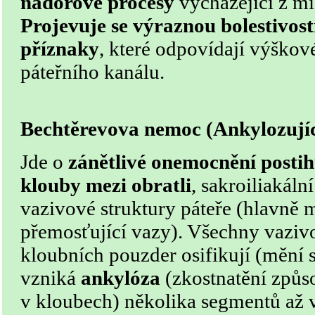
nádorové procesy
vycházející z mí
Projevuje se výraznou bolestivos
příznaky
, které odpovídají výškov
páteřního kanálu.
Bechtěrevova nemoc (Ankylozujíc
Jde o
zánětlivé onemocnění postih
klouby mezi obratli
, sakroiliakáln
vazivové struktury páteře (hlavně 
přemosťující vazy). Všechny vazivo
kloubních pouzder osifikují (mění s
vzniká
ankylóza
(zkostnatění způs
v kloubech) několika segmentů až vě