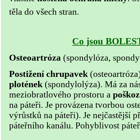
těla do všech stran.
Co jsou BOLES
Osteoartróza
(spondylóza, spondy
Postižení chrupavek
(osteoartróza
plotének
(spondylolýza). Má za nás
meziobratlového prostoru a
poškoz
na páteři. Je provázena tvorbou ost
výrůstků na páteři). Je nejčastější 
páteřního kanálu. Pohyblivost páteř