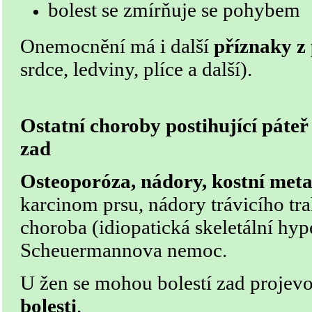
bolest se zmírňuje se pohybem
Onemocnění má i další
příznaky z 
srdce, ledviny, plíce a další).
Ostatní choroby postihující páteř 
zad
Osteoporóza, nádory, kostní meta
karcinom prsu, nádory trávicího tra
choroba (idiopatická skeletální hyp
Scheuermannova ne­moc.
U žen se mohou bolestí zad projevo
bolesti
.