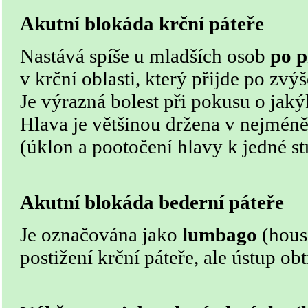
Akutní blokáda krční páteře
Nastává spíše u mladších osob
po 
v krční oblasti, který přijde po zvýš
Je výrazná bolest při pokusu o jak
Hlava je většinou držena v nejméně
(úklon a pootočení hlavy k jedné st
Akutní blokáda bederní páteře
Je označována jako
lumbago
(hous
postižení krční páteře, ale ústup obt