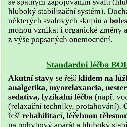
se špatným zapojováním svalů (hlu
hluboký stabilizační systém). Doch
některých svalových skupin a
boles
mohou vznikat i organické změny a
z výše popsaných onemocnění.
Standardní léčba B
Akutní stavy
se řeší
klidem na lů
analgetika, myorelaxancia, nester
sedativa, fyzikální léčba
(např. vo
(relaxační techniky, protahování).
C
řeší
rehabilitací, léčebnou tělesn
na pohybový aparát a hluboký stabi