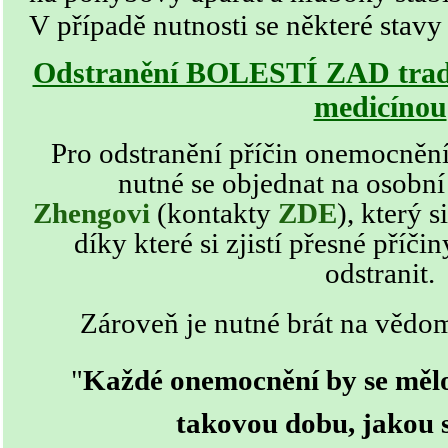
V případě nutnosti se některé stavy
Odstranění BOLESTÍ ZAD tradi
medicínou
Pro odstranění příčin
onemocněn
nutné se objednat na osobní
Zhengovi
(kontakty
ZDE
)
,
který s
díky které si zjistí přesné příč
odstranit.
Zároveň je nutné brát na vědom
"
Každé onemocnění by se mělo
takovou dobu, jakou s