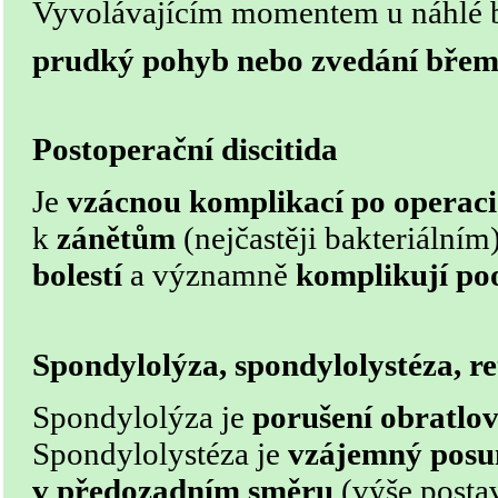
Vyvolávajícím momentem u náhlé bo
prudký pohyb nebo zvedání bře
Postoperační discitida
Je
vzácnou komplikací po operaci
k
zánětům
(nejčastěji bakteriálním)
bolestí
a významně
komplikují poo
Spondylolýza, spondylolystéza, r
Spondylolýza je
porušení obratlo
Spondylolystéza je
vzájemný posu
v předozadním směru
(výše posta