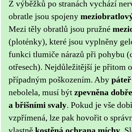
Z výběžků po stranách vychází nerv
obratle jsou spojeny
meziobratlov
Mezi těly obratlů jsou pružné
mezio
(ploténky), které jsou vyplněny ge
funkci tlumiče nárazů při pohybu (
otřesech). Nejdůležitější je přitom
případným poškozením. Aby
páteř
nebolela, musí být
zpevněna dobře
a břišními svaly
. Pokud je vše dob
vzpřímená, lze pak hovořit o správ
vlastně
kostěná ochrana míchy
. S