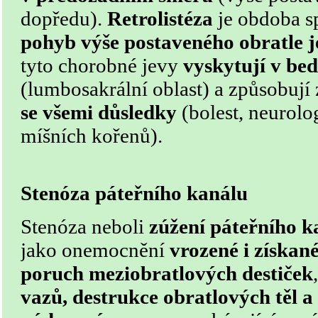
dopředu).
Retrolistéza
je obdoba sp
pohyb výše postaveného obratle 
tyto chorobné jevy
vyskytují v bed
(lumbosakrální oblast) a způsobují
se všemi důsledky
(bolest, neurolo
míšních kořenů).
Stenóza páteřního kanálu
Stenóza neboli
zúžení páteřního k
jako onemocnění
vrozené i získan
poruch meziobratlových destiček
vazů, destrukce obratlových těl a