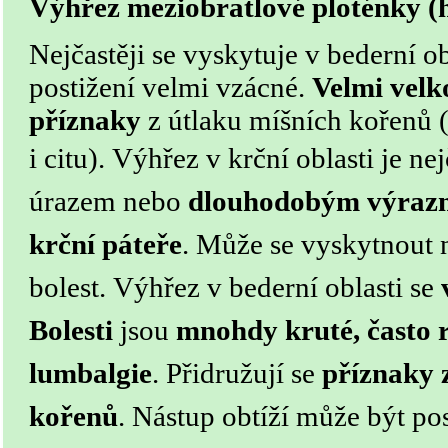
Výhřez meziobratlové ploténky (
Nejčastěji se vyskytuje v bederní obl
postižení velmi vzácné.
Velmi velk
příznaky
z útlaku míšních kořenů
i citu).
Výhřez v krční oblasti je ne
úrazem nebo
dlouhodobým výraz
krční páteře
. Může se vyskytnout n
bolest.
Výhřez v bederní oblasti se
Bolesti
jsou
mnohdy kruté, často r
lumbalgie
. Přidružují se
příznaky 
kořenů
. Nástup obtíží může být po