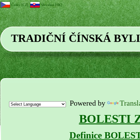
Česky [CZ]
Slovakia [SK]
TRADIČNÍ ČÍNSKÁ BYL
Powered by
Transl
BOLESTI 
Definice BOLES