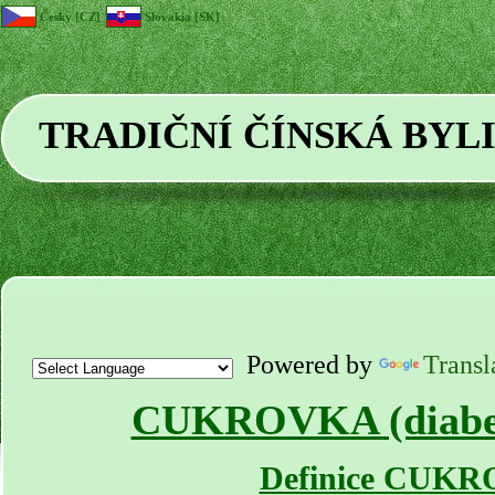
Česky [CZ]
Slovakia [SK]
TRADIČNÍ ČÍNSKÁ BYL
Powered by
Transl
CUKROVKA (diabete
Definice CUK