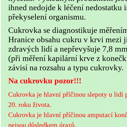
ihned nedojde k léčení nedostatku i
překyselení organismu.
Cukrovka se diagnostikuje měřením
Hranice obsahu cukru v krvi mezi j
zdravých lidí a nepřevyšuje 7,8 mm
(při měření kapilární krve z konečk
závisí na rozsahu a typu cukrovky.
Na cukrovku pozor!!!
Cukrovka je hlavní příčinou slepoty u lidí
20. roku života.
Cukrovka je hlavní příčinou amputací konč
nejsou důsledkem úrazů.