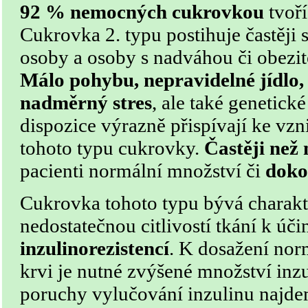
92 % nemocných cukrovkou
tvoří
Cukrovka 2. typu postihuje častěji
osoby a osoby s nadváhou či obezit
Málo pohybu, nepravidelné jídlo,
nadměrný stres
, ale také genetické
dispozice výrazně přispívají ke vzn
tohoto typu cukrovky.
Častěji než
pacienti normální množství či
doko
Cukrovka tohoto typu bývá charak
nedostatečnou citlivostí tkání k úči
inzulinorezistencí
. K dosažení nor
krvi je nutné zvýšené množství inzu
poruchy vylučování inzulinu najdem