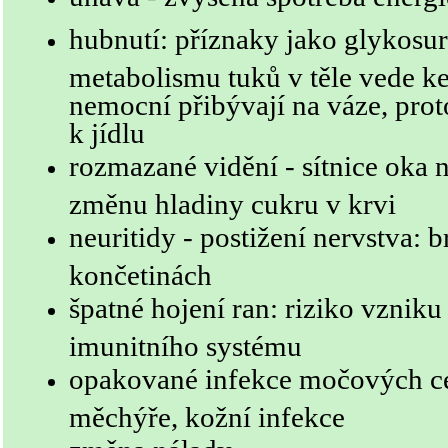
hubnutí: příznaky jako glykosur
metabolismu tuků v těle vede ke 
nemocní přibývají na váze, pro
k jídlu
rozmazané vidění - sítnice oka ne
změnu hladiny cukru v krvi
neuritidy - postižení nervstva: b
končetinách
špatné hojení ran: riziko vzniku
imunitního systému
opakované infekce močových c
měchýře, kožní infekce