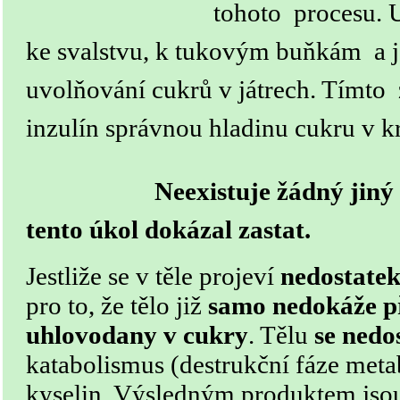
tohoto procesu. 
ke svalstvu, k tukovým buňkám a j
uvolňování cukrů v játrech. Tímt
inzulín správnou hladinu cukru v kr
Neexistuje žádný jiný
tento úkol dokázal zastat.
Jestliže se v těle projeví
nedostatek
pro to, že tělo již
samo nedokáže 
uhlovodany v cukry
. Tělu
se nedo
katabolismus (destrukční fáze met
kyselin. Výsledným produktem jsou