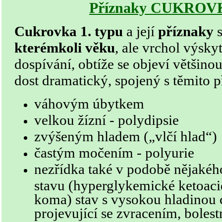
Příznaky CUKROVK
Cukrovka 1. typu
a její
příznaky
s
kterémkoli věku
, ale vrchol výskyt
dospívání, obtíže se objeví většino
dost dramatický, spojený s těmito p
váhovým úbytkem
velkou žízní - polydipsie
zvýšeným hladem („vlčí hlad“)
častým močením - polyurie
nezřídka také v podobě nějakéh
stavu (hyperglykemické ketoaci
koma) stav s vysokou hladinou c
projevující se zvracením, bolest