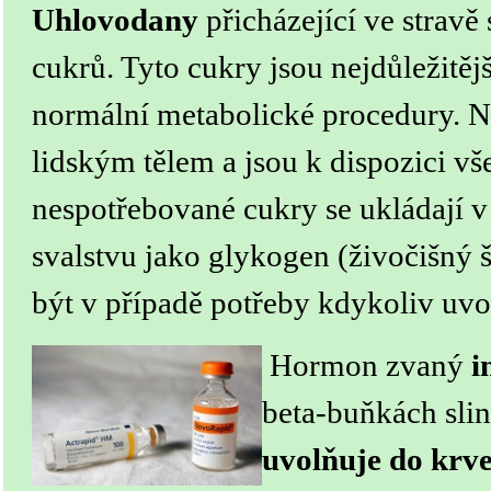
Uhlovodany
přicházející ve stravě 
cukrů. Tyto cukry jsou nejdůležitěj
normální metabolické procedury. N
lidským tělem a jsou k dispozici 
nespotřebované cukry se ukládají v
svalstvu jako glykogen (živočišný
být v případě potřeby kdykoliv uvo
Hormon zvaný
i
beta-buňkách slin
uvolňuje do krv