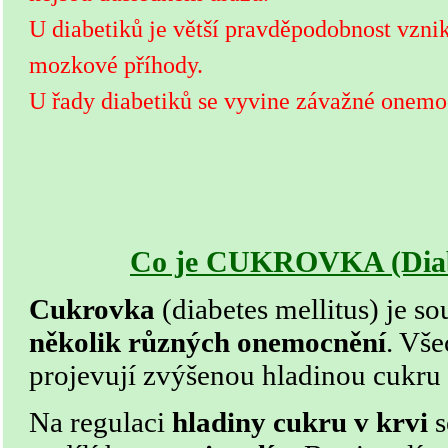
U diabetiků je větší pravděpodobnost vzni
mozkové příhody.
U řady diabetiků se vyvine závažné onemo
... a mnoh
Co je CUKROVKA (Diabe
Cukrovka
(diabetes mellitus) je s
několik různých onemocnění
. Vše
projevují zvýšenou hladinou cukru 
Na regulaci
hladiny cukru v krvi
s