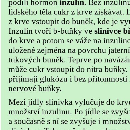
podílí hormon
inzulín
. Bez inzulí
lidského těla cukr z krve získávat.
z krve vstoupit do buněk, kde je vyu
Inzulin tvoří b-buňky ve
slinivce b
do krve a potom se váže na inzulino
uložené zejména na povrchu jaterní
tukových buněk. Teprve po navázán
může cukr vstoupit do nitra buňky.
přijímají glukózu i bez přítomnosti 
nervové buňky.
Mezi jídly slinivka vylučuje do krv
množství inzulinu. Po jídle se zvyš
a současně s ní se zvyšuje i množst