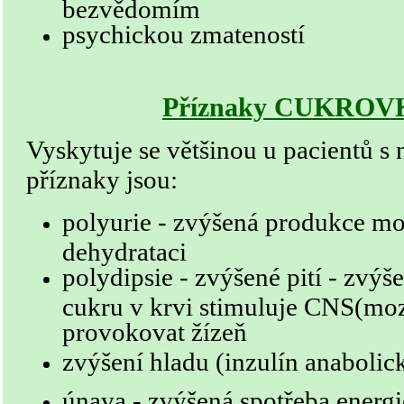
bezvědomím
psychickou zmateností
Příznaky CUKROVK
Vyskytuje se většinou u pacientů s
příznaky jsou:
polyurie - zvýšená produkce mo
dehydrataci
polydipsie - zvýšené pití - zvýš
cukru v krvi stimuluje CNS(mo
provokovat žízeň
zvýšení hladu (inzulín anaboli
únava - zvýšená spotřeba energie