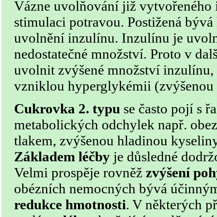
Vázne uvolňování již vytvořeného i
stimulaci potravou. Postižená bývá
uvolnění inzulínu. Inzulínu je uvo
nedostatečné množství. Proto v dalš
uvolnit zvýšené množství inzulínu,
vzniklou hyperglykémii (zvýšenou h
Cukrovka 2. typu
se často pojí s ř
metabolických odchylek např. obe
tlakem, zvýšenou hladinou kyselin
Základem léčby
je důsledné dodr
Velmi prospěje rovněž
zvýšení poh
obézních nemocných bývá účinný
redukce hmotnosti
. V některých 