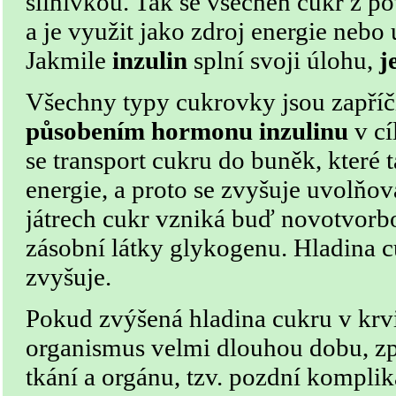
slinivkou. Tak se všechen cukr z p
a je využit jako zdroj energie nebo
Jakmile
inzulin
splní svoji úlohu,
j
Všechny typy cukrovky jsou zapří
působením hormonu inzulinu
v cí
se transport cukru do buněk, které 
energie, a proto se zvyšuje uvolňová
játrech cukr vzniká buď novotvorb
zásobní látky glykogenu. Hladina c
zvyšuje.
Pokud zvýšená hladina cukru v krvi
organismus velmi dlouhou dobu, z
tkání a orgánu, tzv. pozdní kompli