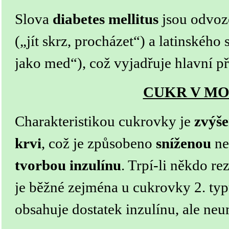
Slova
diabetes mellitus
jsou odvoz
(„jít skrz, procházet“) a latinského
jako med“), což vyjadřuje hlavní p
CUKR V MO
Charakteristikou cukrovky je
zvýše
krvi
, což je způsobeno
sníženou
n
tvorbou inzulínu
. Trpí-li někdo re
je běžné zejména u cukrovky 2. typu
obsahuje dostatek inzulínu, ale neum