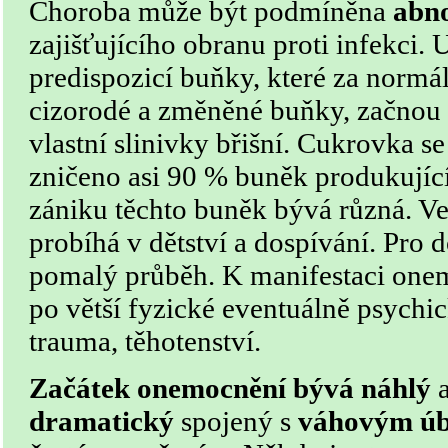
Choroba může být podmíněna
abno
zajišťujícího obranu proti infekci.
predispozicí buňky, které za normá
cizorodé a změněné buňky, začnou
vlastní slinivky břišní. Cukrovka se
zničeno asi 90 % buněk produkující
zániku těchto buněk bývá různá. Ve
probíhá v dětství a dospívání. Pro d
pomalý průběh. K manifestaci onem
po větší fyzické eventuálně psychick
trauma, těhotenství.
Začátek onemocnění bývá náhlý
a
dramatický
spojený s
váhovým ú