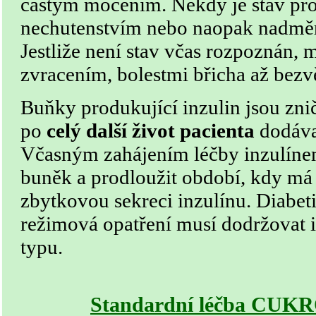
častým močením. Někdy je stav pr
nechutenstvím nebo naopak nadmě
Jestliže není stav včas rozpoznán, 
zvracením, bolestmi břicha až bez
Buňky produkující inzulin jsou zn
po
celý další život pacienta
dodáva
Včasným zahájením léčby inzulínem
buněk a prodloužit období, kdy má 
zbytkovou sekreci inzulínu. Diabeti
režimová opatření musí dodržovat i 
typu.
Standardní léčba CUK