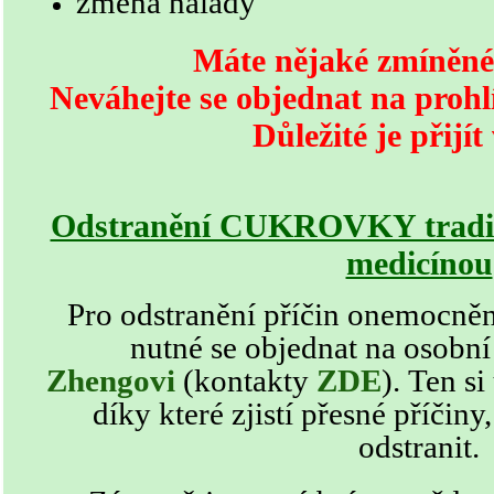
změna nálady
Máte nějaké zmíněné
Neváhejte se objednat na proh
Důležité je přijít
Odstranění CUKROVKY tradičn
medicínou
Pro odstranění příčin onemocn
nutné se objednat na osobní
Zhengovi
(kontakty
ZDE
)
. Ten si
díky které zjistí přesné příči
odstranit.