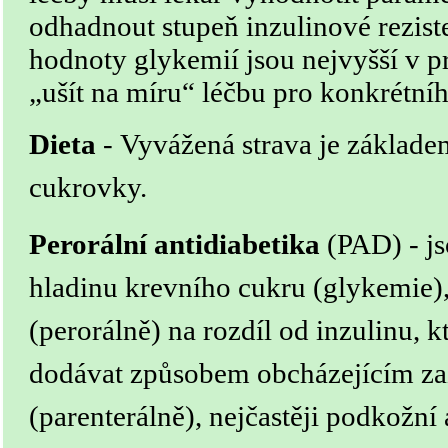
odhadnout stupeň inzulinové reziste
hodnoty glykemií jsou nejvyšší v p
„ušít na míru“ léčbu pro konkrétníh
Dieta
-
Vyvážená strava je základe
cukrovky.
Perorální antidiabetika
(PAD) - js
hladinu krevního cukru (glykemie), 
(perorálně) na rozdíl od inzulinu, k
dodávat způsobem obcházejícím zaž
(parenterálně), nejčastěji podkožní 