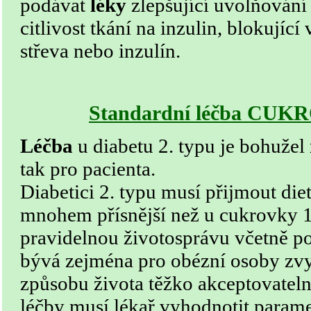
podávat
léky
zlepšující uvolňování 
citlivost tkání na inzulin, blokující
střeva nebo inzulín.
Standardní léčba CUK
Léčba
u diabetu 2. typu je bohužel
tak pro pacienta.
Diabetici 2. typu musí přijmout diet
mnohem přísnější než u cukrovky 1.
pravidelnou životosprávu včetně po
bývá zejména pro obézní osoby z
způsobu života těžko akceptovateln
léčby musí lékař vyhodnotit parame