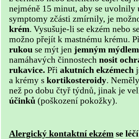
nejméně 15 minut, aby se uvolnily 
symptomy zčásti zmírnily, je možn
krém
. Vysušuje-li se ekzém nebo se
možno přejít k mastnému krému.
P
rukou
se mýt jen
jemným mýdlem
namáhavých činnostech
nosit och
rukavice.
Při
akutních ekzémech
j
a krémy s
kortikosteroidy
. Neměly
než po dobu čtyř týdnů, jinak je v
účinků
(poškození pokožky).
Alergický kontaktní ekzém
se léč