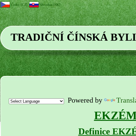
Česky [CZ]
Slovakia [SK]
TRADIČNÍ ČÍNSKÁ BYL
Powered by
Transl
EKZÉ
Definice EK