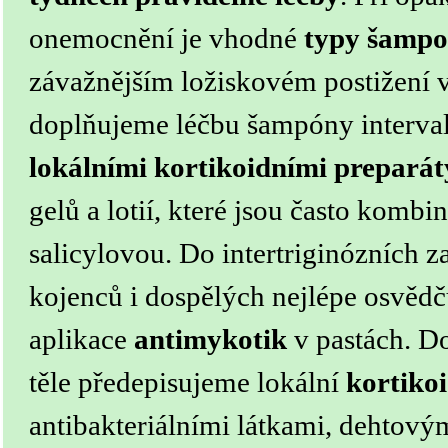
onemocnění je vhodné
typy šampo
závažnějším ložiskovém postižení v
doplňujeme léčbu šampóny interv
lokálními kortikoidními preparát
gelů a lotií, které jsou často komb
salicylovou.
Do intertriginózních z
kojenců i dospělých nejlépe osvěd
aplikace
antimykotik
v pastách. Do
těle předepisujeme lokální
kortiko
antibakteriálními látkami, dehtový