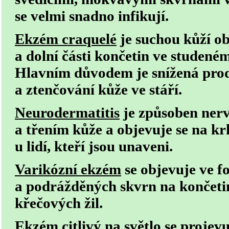
se velmi snadno infikují.
Ekzém craquelé
je suchou kůží
ob
a dolní části končetin ve studené
Hlavním důvodem je
snížená pr
a ztenčování kůže ve stáří.
Neurodermatitis
je způsoben
ner
a třením kůže
a objevuje se na k
u lidí, kteří jsou unaveni.
Varikózní ekzém
se objevuje ve f
a podrážděných skvrn na končet
křečových žil
.
Ekzém citlivý na světlo
se projev