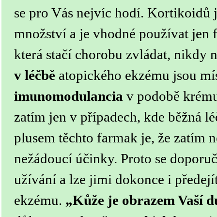
se pro Vás nejvíc hodí. Kortikoidů 
množství a je vhodné používat jen 
která stačí chorobu zvládat, nikdy n
v léčbě
atopického ekzému jsou mís
imunomodulancia
v podobě krému 
zatím jen v případech, kde běžná l
plusem těchto farmak je, že zatím n
nežádoucí účinky. Proto se doporu
užívání a lze jimi dokonce i přede
ekzému.
„Kůže je obrazem Vaší d