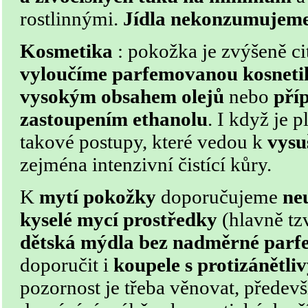
rostlinnými.
Jídla nekonzumujeme
Kosmetika
: pokožka je zvýšeně cit
vyloučíme parfemovanou kosneti
vysokým obsahem olejů
nebo
pří
zastoupením ethanolu
. I když je 
takové postupy, které vedou k
vysu
zejména intenzivní čistící kůry.
K
mytí pokožky
doporučujeme
ne
kyselé mycí prostředky
(hlavně tz
dětská mýdla bez nadměrné parf
doporučit i
koupele s
protizánětl
pozornost je třeba věnovat, předev