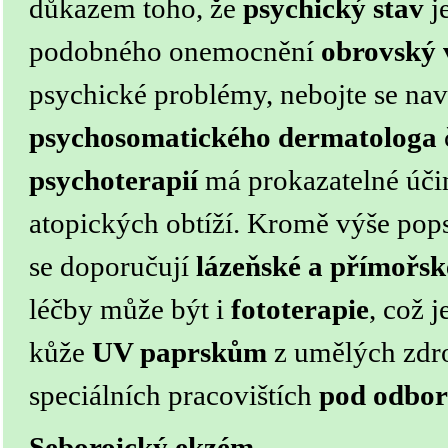
důkazem toho, že
psychický stav
j
podobného onemocnění
obrovský 
psychické problémy, nebojte se navš
psychosomatického dermatologa
psychoterapií
má prokazatelné úči
atopických obtíží.
Kromě výše pops
se doporučují
lázeňské a přímořsk
léčby může být i
fototerapie
, což 
kůže
UV paprskům
z umělých zdro
speciálních pracovištích
pod odbo
Seboroický ekzém