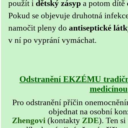
použít i
dětský zásyp
a potom dítě
Pokud se objevuje druhotná infekc
namočit pleny do
antiseptické lát
v ní po vyprání vymáchat.
Odstranění EKZÉMU tradiční
medicínou
Pro odstranění příčin onemocněn
objednat na osobní kon
Zhengovi
(kontakty
ZDE
)
. Ten si