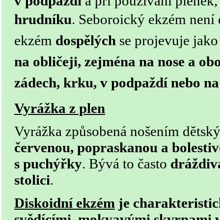
v podpaždí
a při používání plenek
hrudníku
. Seboroický ekzém není
ekzém
dospělých
se projevuje jak
na obličeji, zejména na nose a ob
zádech, krku, v podpaždí nebo na
Vyrážka z plen
Vyrážka způsobená nošením dětskýc
červenou, popraskanou a bolestiv
s puchýřky
. Bývá to často
dráždiv
stolici
.
Diskoidní ekzém
je charakteristi
svědícími, mokvavými skvrnami v