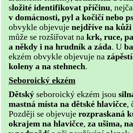
s
ložité identifikovat příčinu
, nejč
v domácnosti, pyl a kočičí nebo ps
obvykle objevuje
nejdříve na kůži
může se rozšiřovat na
krk, ruce, p
a někdy i na hrudník a záda
. U
ba
ekzém obvykle objevuje na
zápěst
koleny a na stehnech
.
Seboroický ekzém
Dětský
seboroický ekzém jsou
siln
mastná místa na dětské hlavičce
,
Později se objevuje
rozpraskaná k
okrajem na hlavičce
,
za ušima, n