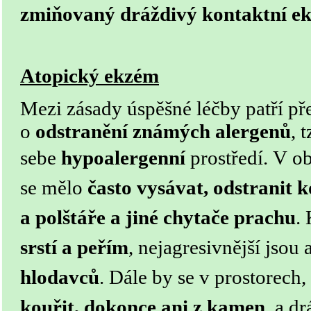
zmiňovaný dráždivý kontaktní e
Atopický ekzém
Mezi zásady úspěšné léčby patří p
o
odstranění známých alergenů
, 
sebe
hypoalergenní
prostředí.
V ob
se mělo
často vysávat, odstranit 
a polštáře a jiné chytače prachu
.
srstí a peřím
, nejagresivnější jsou
hlodavců
.
Dále by se v prostorech, 
kouřit, dokonce ani z kamen
, a d