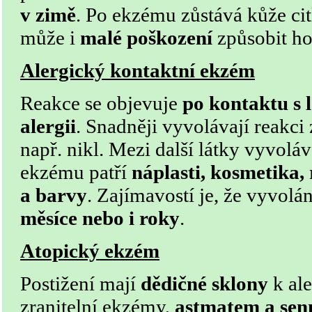
v zimě
. Po ekzému zůstává kůže cit
může i
malé poškození
způsobit h
Alergický kontaktní ekzém
Reakce se objevuje
po kontaktu s 
alergii
. Snadněji vyvolávají reakci
např. nikl. Mezi další látky vyvoláv
ekzému patří
náplasti, kosmetika, 
a barvy
. Zajímavostí je, že vyvolán
měsíce nebo i roky
.
Atopický ekzém
Postižení mají
dědičné sklony
k ale
zranitelní ekzémy,
astmatem a se