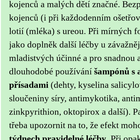
kojenců a malých dětí značné. Bezp
kojenců (i při každodenním ošetřov
lotií (mléka) s ureou. Při mírných
jako doplněk další léčby u závažnějš
mladistvých účinné a pro snadnou a
dlouhodobé používání
šampónů s 
přísadami
(dehty, kyselina salicyl
sloučeniny síry, antimykotika, antim
zinkpyrithion, oktopirox a další).
Pa
třeba upozornit na to, že efekt mo
týdnech pravidelné léčby
. Při op