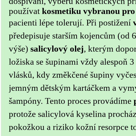
dospívání, výběru kosmetických příp
používat
kosmetiku vybranou pro 
pacienti lépe tolerují.
Při postižení
předepisuje starším kojencům (od 
výše)
salicylový olej
, kterým dopo
ložiska se šupinami vždy alespoň 
vlásků, kdy změkčené šupiny vyče
jemným dětským kartáčkem a vym
šampóny.
Tento proces provádíme
protože salicylová kyselina prochá
pokožkou a riziko kožní resorpce t