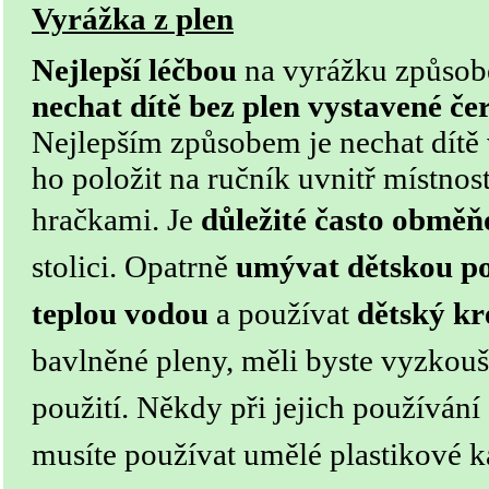
Vyrážka z plen
Nejlepší léčbou
na vyrážku způsob
nechat dítě bez plen vystavené č
Nejlepším způsobem je nechat dítě 
ho položit na ručník uvnitř místnosti
hračkami.
Je
důležité často obměň
stolici. Opatrně
umývat dětskou p
teplou vodou
a používat
dětský k
bavlněné pleny, měli byste vyzkouš
použití. Někdy při jejich používán
musíte používat umělé plastikové k