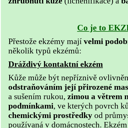
zhrubnutí
ků
že
(lichenifikace) a
b
Co je to EK
Přestože ekzémy mají
velmi podob
několik typů ekzémů:
Dráždivý kontaktní ekzém
Kůže může být nepříznivě ovlivně
odstraňováním její přirozené ma
a sušením rukou,
zimou a větrem 
podmínkami
, ve kterých povrch ků
chemickými prostředky
od průmys
používaná v domácnostech. Ekzém 