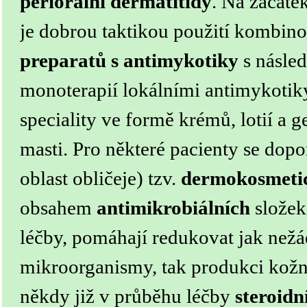
periorální dermatitidy
. Na začáte
je dobrou taktikou použití kombi
preparatů s antimykotiky
s násle
monoterapií lokálními antimykotiky
speciality ve formě krémů, lotií a 
masti.
Pro některé pacienty se dopo
oblast obličeje) tzv.
dermokosmeti
obsahem
antimikrobiálních
složek
léčby, pomáhají redukovat jak nežá
mikroorganismy, tak produkci kožn
někdy již v průběhu léčby
steroidn