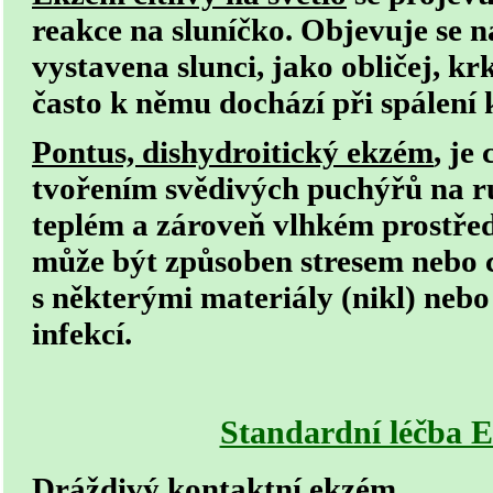
reakce na sluníčko
. Objevuje se n
vystavena slunci, jako
obličej, kr
často k němu dochází při spálení 
Pontus, dishydroitický ekzém
, je
tvořením svědivých puchýřů na r
teplém a zároveň vlhkém prostřed
může být způsoben
stresem
nebo c
s některými materiály (nikl) neb
infekcí
.
Standardní léčb
Dráždivý kontaktní ekzém