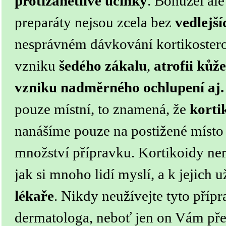
protizánětlivé účinky
. Bohužel ale
preparáty nejsou zcela bez
vedlejš
nesprávném dávkování kortikostero
vzniku
šedého zákalu
,
atrofii kůže
vzniku nadměrného ochlupení aj.
pouze místní, to znamená, že
korti
nanášíme pouze na postižené místo
množství přípravku. Kortikoidy nem
jak si mnoho lidí myslí, a k jejich 
lékaře
. Nikdy neužívejte tyto příp
dermatologa, neboť jen on Vám před