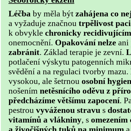
Léčba
by měla být
zahájena co ne
a vyžaduje značnou
trpělivost pac
k obvykle
chronicky recidivující
onemocnění.
Opakování
nelze
ani
zabránit
. Základ terapie je zevní.
L
potlačení výskytu patogenních mi
svědění a na regulaci tvorby mazu.
vysokou, ale šetrnou
osobní hygie
nošením
netěsnícího oděvu z přír
předcházíme většímu zapocení
. 
pestrou
vyváženou stravu
s
dosta
vitamínů a vlákniny
, s
omezením 
a živočišných tuků na minimum
a