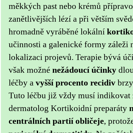
měkkých past nebo krémů přípravo
zanětlivějších lézí a při větším sv
hromadně vyráběné lokální
kortik
učinnosti a galenické formy záleži n
lokalizaci projevů. Terapie bývá ú
však možné
nežádoucí účinky
dlou
léčby a
vyšší procento recidiv
brzy
Tuto léčbu již vždy musí indikovat
dermatolog
Kortikoidní preparáty
centrálních partií obličeje
, protož