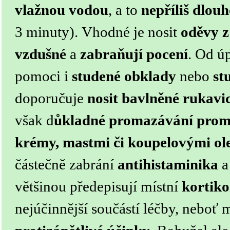
vlažnou vodou
, a to
nepříliš dlou
3 minuty).
Vhodné je nosit
oděvy z
vzdušné
a
zabraňují pocení
. Od ú
pomoci i
studené obklady
nebo
st
doporučuje
nosit bavlněné rukavi
však d
ůkladné promazávání proma
krémy, mastmi či koupelovými ole
částečně zabrání
antihistaminika
a
většinou předepisují místní
kortiko
nejúčinnější součástí léčby, neboť m