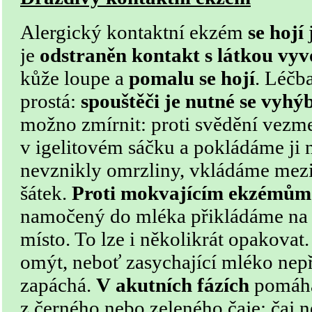
Alergický kontaktní ekzém
se hojí
j
je
odstraněn kontakt s látkou vyvo
kůže loupe a
pomalu se hojí
. Léčba
prostá:
spouštěči je nutné se vyhý
možno zmírnit: proti svědění vezm
v igelitovém sáčku a pokládáme ji 
nevznikly omrzliny, vkládáme mezi 
šátek.
Proti mokvajícím ekzémům
namočený do mléka přikládáme na 
místo. To lze i několikrát opakovat
omýt, neboť zasychající mléko nep
zapáchá.
V akutních fázích
pomáha
z černého nebo zeleného čaje: čaj