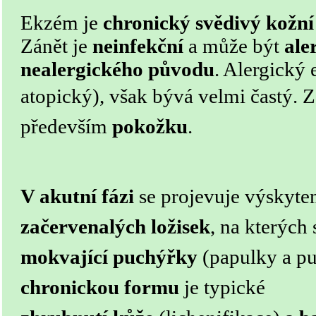
Ekzém je
chronický svědivý kožní
Zánět je
neinfekční
a může být
ale
nealergického původu
. Alergický
atopický), však bývá velmi častý.
Z
především
poko
žku
.
V akutní fázi
se projevuje výskyte
začervenalých ložisek
, na kterých 
mokvající
puch
ýřky
(papulky a pu
chronickou formu
je typické