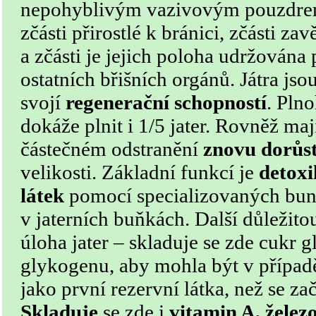
nepohyblivým vazivovým pouzdrem.
zčásti přirostlé k bránici, zčásti za
a zčásti je jejich poloha udržován
ostatních břišních orgánů. Játra js
svojí
regenerační schopností
. Pln
dokáže plnit i 1/5 jater. Rovněž maj
částečném odstranění
znovu dorůs
velikosti. Základní funkcí je
detoxi
látek
pomocí specializovaných bun
v jaterních buňkách. Další důležito
úloha jater – skladuje se zde cukr 
glykogenu, aby mohla být v případ
jako první rezervní látka, než se za
Skladuje
se zde i
vitamin A, želez