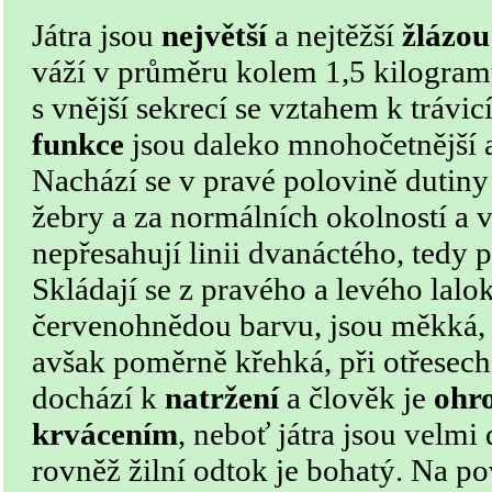
Játra jsou
největší
a nejtěžší
žlázou
váží v průměru kolem 1,5 kilogram
s vnější sekrecí se vztahem k trávicí
funkce
jsou daleko mnohočetnější
Nachází se v pravé polovině dutiny 
žebry a za normálních okolností a 
nepřesahují linii dvanáctého, tedy 
Skládají se z pravého a levého lalo
červenohnědou barvu, jsou měkká,
avšak poměrně křehká, při otřesec
dochází k
natržení
a člověk je
ohr
krvácením
, neboť játra jsou velmi
rovněž žilní odtok je bohatý. Na p