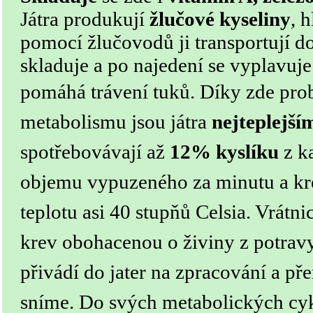
Játra produkují
žlučové kyseliny
, 
pomocí žlučovodů ji transportují do
skladuje a po najedení se vyplavuje
pomáhá trávení tuků.
Díky zde pro
metabolismu jsou játra
nejteplejší
spotřebovávají až
12% kyslíku
z k
objemu vypuzeného za minutu a kre
teplotu asi 40 stupňů Celsia. Vrátni
krev obohacenou o živiny z potravy
přivádí do jater na zpracování a př
sníme. Do svých metabolických cyk