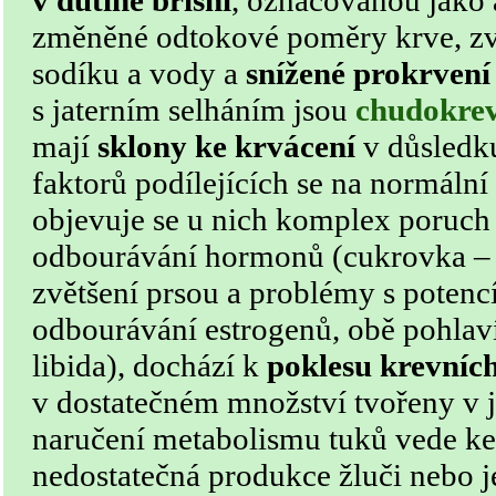
v dutině břišní
, označovanou jako
změněné odtokové poměry krve, zv
sodíku a vody a
snížené prokrvení
s jaterním selháním jsou
chudokre
mají
sklony ke krvácení
v důsledk
faktorů podílejících se na normální 
objevuje se u nich komplex poruch
odbourávání hormonů (cukrovka – ne
zvětšení prsou a problémy s potenc
odbourávání estrogenů, obě pohlaví 
libida), dochází k
poklesu krevních
v dostatečném množství tvořeny v 
naručení metabolismu tuků vede ke 
nedostatečná produkce žluči nebo j