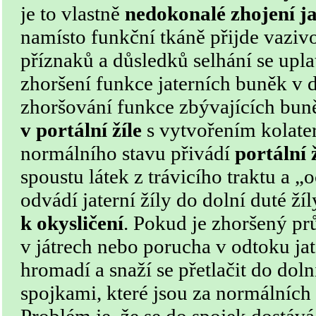
je to vlastně
nedokonalé zhojení j
namísto funkční tkáně přijde vazivo
příznaků a důsledků selhání se upla
zhoršení funkce jaterních buněk v 
zhoršování funkce zbývajících bun
v portální žíle
s vytvořením kolate
normálního stavu přivádí
portální 
spoustu látek z trávicího traktu a „o
odvádí jaterní žíly do dolní duté žíl
k okysličení
. Pokud je zhoršený pr
v játrech nebo porucha v odtoku jat
hromadí a snaží se přetlačit do doln
spojkami, které jsou za normálních