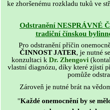
ke zhoršenému rozkladu tuků ve stř
Odstranění NESPRÁVNÉ 
tradiční čínskou bylin
Pro odstranění příčin
onemocn
ČINNOST JATER
,
je nutné s
konzultaci k
Dr. Zhengovi
(konta
vlastní diagnózu, díky které zjistí 
pomůže odstra
Zároveň je nutné brát na vědom
"
Každé onemocnění by se mělo