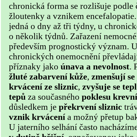
chronická forma se rozlišuje podle
žloutenky a vznikem encefalopatie.
jedná o dny až tři týdny, u chronic
o několik týdnů. Zařazení nemocné
především prognostický význam. U 
chronických onemocnění převládají
příznaky jako
únava a nevolnost
. 
žluté zabarvení kůže
,
zmenšují se
krvácení ze sliznic
,
zvyšuje se tep
tepů
za současného
poklesu krevn
důsledkem je
překrvení sliznic
tráv
vznik krvácení
a možný přetup bakt
U jaterního selhání často nacházím