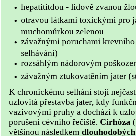
hepatititdou - lidově zvanou žl
otravou látkami toxickými pro já
muchomůrkou zelenou
závažnými poruchami krevního 
selhávání)
rozsáhlým nádorovým poškoze
závažným ztukovatěním jater (s
K chronickému selhání stojí nejčast
uzlovitá přestavba jater, kdy funkč
vazivovými pruhy a dochází k uzlov
porušení cévního řečiště.
Cirhóza
(
většinou následkem
dlouhodobých 