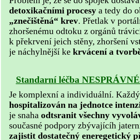
Problém je, že se do spojek dostáv
detoxikačními procesy
a tedy do 
„znečištěná“ krev
. Přetlak v portá
zhoršenému odtoku z orgánů trávicí
k překrvení jeich stěny, zhoršení vs
je náchylnější ke
krvácení a tvorb
Standarní léčba NESPRÁVN
Je komplexní a individuální. Každý
hospitalizován na jednotce intenz
je snaha
odtsranit všechny vyvoláv
současné podpory zbývajícíh jatern
zajistit dostatečný eneregetický p