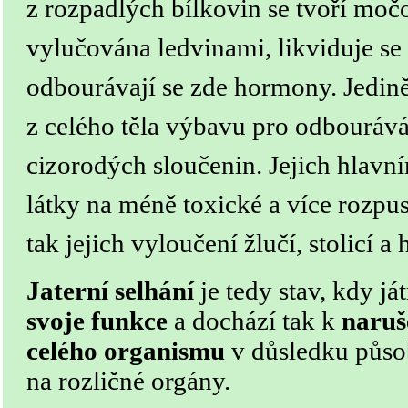
z rozpadlých bílkovin se tvoří močo
vylučována ledvinami, likviduje se
odbourávají se zde hormony. Jedině
z celého těla výbavu pro odbouráv
cizorodých sloučenin. Jejich hlavn
látky na méně toxické a více rozpu
tak jejich vyloučení žlučí, stolicí a
Jaterní selhání
je tedy stav, kdy já
svoje funkce
a dochází tak k
naruš
celého organismu
v důsledku působ
na rozličné orgány.