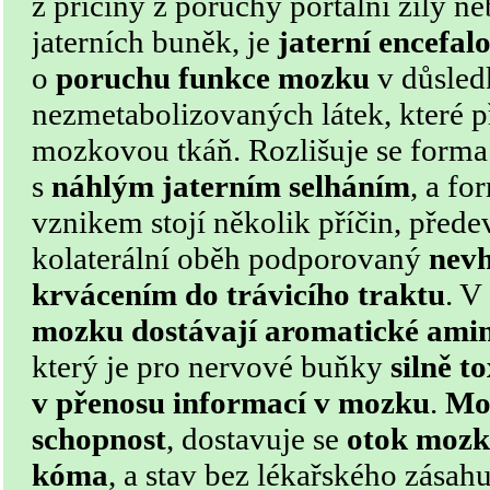
z příčiny z poruchy portální žíly n
jaterních buněk, je
jaterní encefal
o
poruchu funkce mozku
v důsled
nezmetabolizovaných látek, které 
mozkovou tkáň. Rozlišuje se form
s
náhlým jaterním selháním
, a f
vznikem stojí několik příčin, před
kolaterální oběh podporovaný
nev
krvácením do trávicího traktu
. V
mozku dostávají aromatické ami
který je pro nervové buňky
silně t
v přenosu informací v mozku
.
Moz
schopnost
, dostavuje se
otok mozk
kóma
, a stav bez lékařského zásah