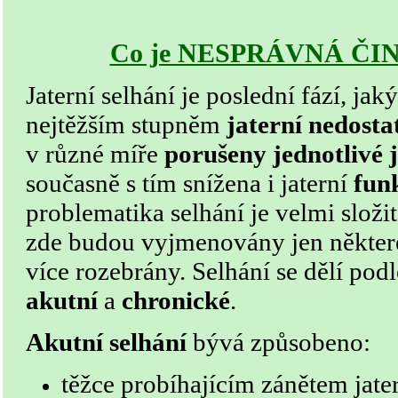
Co je NESPRÁVNÁ ČI
Jaterní selhání je poslední fází, j
nejtěžším stupněm
jaterní nedosta
v různé míře
porušeny jednotlivé 
současně s tím snížena i jaterní
fun
problematika selhání je velmi složi
zde budou vyjmenovány jen některé
více rozebrány. Selhání se dělí podl
akutní
a
chronické
.
Akutní selhání
bývá způsobeno:
těžce probíhajícím zánětem jate