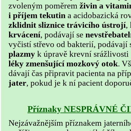
zvoleným poměrem
živin a vitami
i příjem tekutin
a acidobazická rov
zklidnit sliznice trávicího ústrojí
,
krvácení
, podávají se
nevstřebatel
vyčistí střevo od bakterií, podávají
plazmy
k úpravě krevní srážlivosti 
léky zmenšující mozkový otok
. V
dávají čas připravit pacienta na př
jater
, pokud je k ní pacient doporu
Příznaky NESPRÁVNÉ Č
Nejzávažnějším příznakem jaterního 