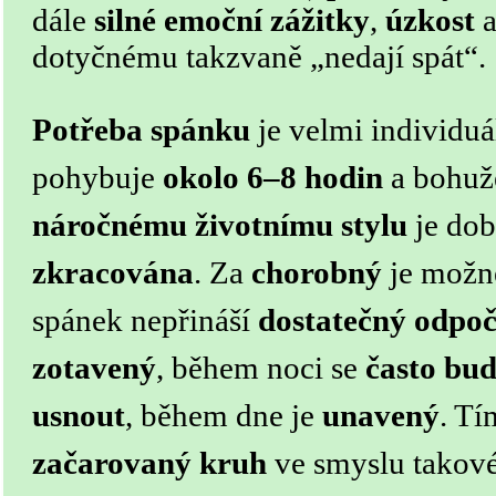
dále
silné emoční zážitky
,
úzkost
a
dotyčnému takzvaně „nedají spát“.
Potřeba spánku
je velmi individuá
pohybuje
okolo 6–8 hodin
a bohuž
náročnému životnímu stylu
je dob
zkracována
. Za
chorobný
je možn
spánek nepřináší
dostatečný odpo
zotavený
, během noci se
často bud
usnout
, během dne je
unavený
. Tí
začarovaný kruh
ve smyslu takové