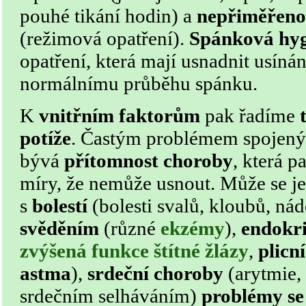
pouhé tikání hodin) a
nepřiměřeno
(režimová opatření).
Spánková hy
opatření, která mají usnadnit usíná
normálnímu průběhu spánku.
K
vnitřním faktorům
pak řadíme
potíže
. Častým problémem spojen
bývá
přítomnost choroby
, která p
míry, že nemůže usnout. Může se je
s
bolestí
(bolesti svalů, kloubů, n
svěděním
(různé
ekzémy
),
endokr
zvýšená funkce štítné žlázy
,
plicn
astma
),
srdeční choroby
(arytmie, 
srdečním selháváním)
problémy se