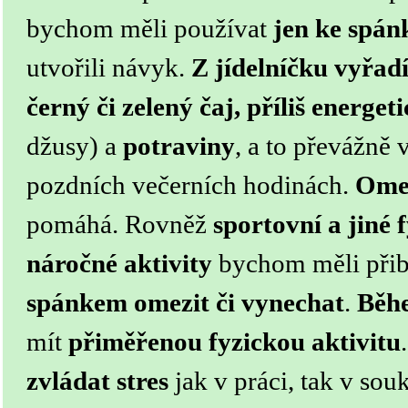
bychom měli používat
jen ke spán
utvořili návyk.
Z jídelníčku vyřad
černý či zelený čaj, příliš energet
džusy) a
potraviny
, a to převážně 
pozdních večerních hodinách.
Omez
pomáhá. Rovněž
sportovní a jiné 
náročné aktivity
bychom měli přib
spánkem omezit či vynechat
.
Běh
mít
přiměřenou fyzickou aktivitu
zvládat stres
jak v práci, tak v sou