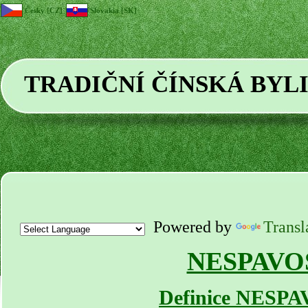
Česky [CZ]
Slovakia [SK]
TRADIČNÍ ČÍNSKÁ BYL
Powered by
Transl
NESPAVO
Definice NESP