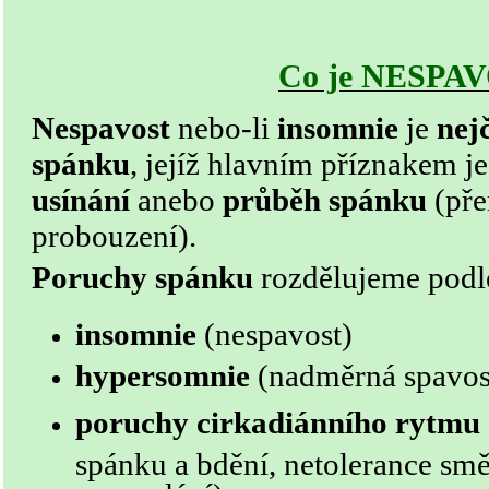
Co je NESPA
Nespavost
nebo-li
insomnie
je
nej
spánku
, jejíž hlavním příznakem j
usínání
anebo
průběh spánku
(př
probouzení).
Poruchy spánku
rozdělujeme podle
insomnie
(nespavost)
hypersomnie
(nadměrná spavos
poruchy cirkadiánního rytmu
spánku a bdění, netolerance sm