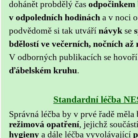
dohánět probdělý čas
odpočinkem
v odpoledních hodinách
a v noci 
podvědomě si tak utváří
návyk
se
bdělostí ve večerních, nočních až
V odborných publikacích se hovoří 
ďábelském kruhu
.
Standardní léčba 
Správná léčba by v prvé řadě měla
režimová opatření
, jejichž součást
hygieny
a dále léčba vyvolávající
p