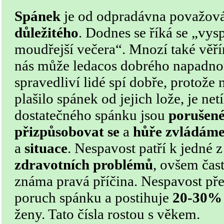
Spánek
je od odpradávna považov
důležitého
. Dodnes se říká se „vysp
moudřejší večera“. Mnozí také věř
nás
může
ledacos dobrého napadnout
spravedliví lidé spí dobře, protože 
plašilo spánek od jejich lože, je net
dostatečného spánku jsou
porušené
přizpůsobovat se
a
hůře zvládáme 
a
situace
. Nespavost patří k jedné 
zdravotních problémů
, ovšem čas
známa pravá příčina. Nespavost před
poruch spánku a postihuje
20-30% 
ženy. Tato čísla rostou s věkem.