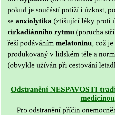
pokud je součástí potíží i úzkost, p
se
anxiolytika
(ztišující léky proti 
cirkadiánního rytmu
(porucha stří
řeší podáváním
melatoninu
, což je
produkovaný v lidském těle a norm
(obvykle užíván při cestování letad
Odstranění NESPAVOSTI tradič
medicínou
Pro odstranění příčin
onemocně