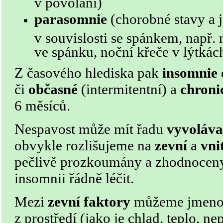
v povolání)
parasomnie
(chorobné stavy a j
v souvislosti se spánkem, např.
ve spánku, noční křeče v lýtkác
Z časového hlediska pak
insomnie
či
občasné
(intermitentní) a
chroni
6 měsíců.
Nespavost může mít řadu
vyvoláva
obvykle rozlišujeme na
zevní
a
vni
pečlivě prozkoumány a zhodnoceny
insomnii řádně léčit.
Mezi
zevní faktory
můžeme jmeno
z prostředí (jako je chlad, teplo, n