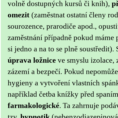
volně dostupných kursů či knih),
p
omezit
(zaměstnat ostatní členy rodi
sourozence, prarodiče apod., opustit 
zaměstnání případně pokud máme p
si jedno a na to se plně soustředit).
úprava ložnice
ve smyslu izolace, z
zázemí a bezpečí.
Pokud nepomůže 
hygieny a vytvoření vlastních spánk
například četba knížky před spaním
farmakologické
. Ta zahrnuje podá
tzv.
hypnotik
(nebenzodiazepinová 