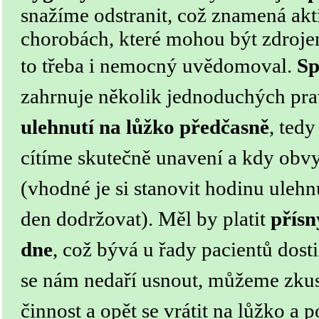
snažíme odstranit, což znamená akt
chorobách, které mohou být zdrojem
to třeba i nemocný uvědomoval.
Sp
zahrnuje několik jednoduchých pra
ulehnutí na lůžko předčasně
, tedy
cítíme skutečně unavení a kdy obv
(vhodné je si stanovit hodinu ulehn
den dodržovat).
Měl by platit
přís
dne
, což bývá u řady pacientů dos
se nám nedaří usnout, můžeme zku
činnost a opět se vrátit na lůžko a 