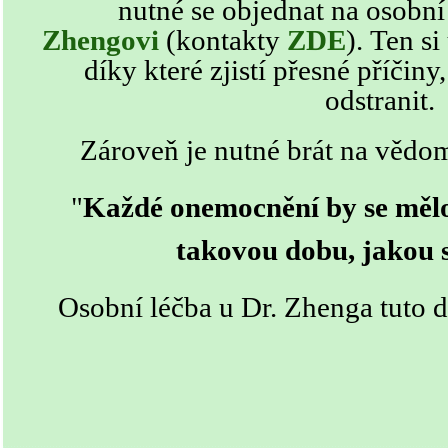
nutné se objednat na osobní
Zhengovi
(kontakty
ZDE
)
. Ten si
díky které zjistí přesné příči
odstranit.
Zároveň je nutné brát na vědom
"
Každé onemocnění by se mělo
takovou dobu, jakou s
Osobní léčba u Dr. Zhenga tuto d