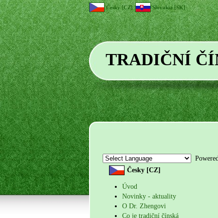
Česky [CZ]
Slovakia [SK]
TRADIČNÍ Č
Powere
Česky [CZ]
Úvod
Novinky - aktuality
O Dr. Zhengovi
Co je tradiční čínská