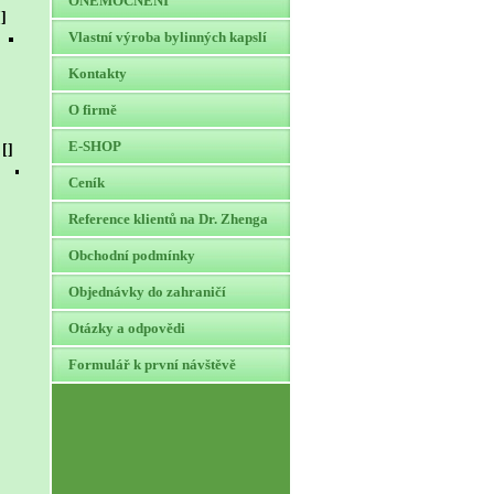
ONEMOCNĚNÍ
[]
Vlastní výroba bylinných kapslí
[]
[]
Kontakty
[]
[]
O firmě
[]
E-SHOP
[]
[]
[]
[]
Ceník
[]
[]
[]
[]
Reference klientů na Dr. Zhenga
[]
[]
Obchodní podmínky
[]
[]
[]
Objednávky do zahraničí
[]
[]
Otázky a odpovědi
[]
Formulář k první návštěvě
[]