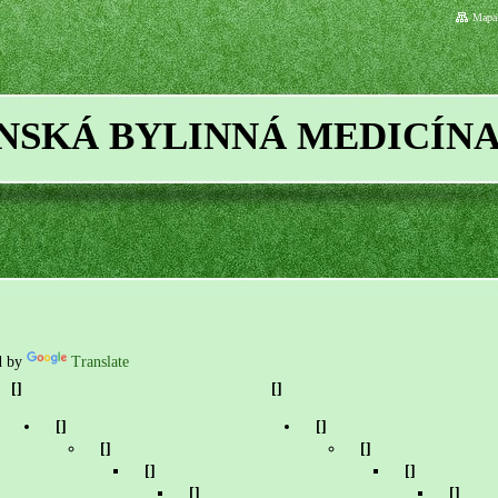
Mapa 
ÍNSKÁ BYLINNÁ MEDICÍN
d by
Translate
[]
[]
[]
[]
[]
[]
[]
[]
[]
[]